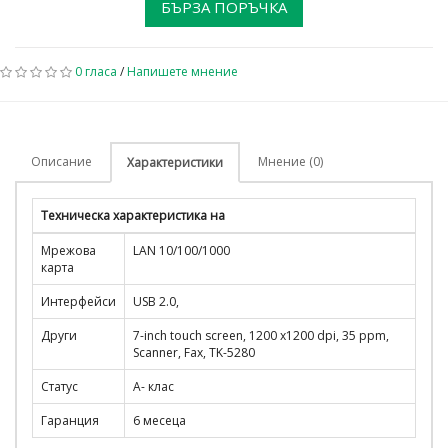
БЪРЗА ПОРЪЧКА
0 гласа
/
Напишете мнение
Описание
Мнение (0)
Характеристики
Техническа характеристика на
Мрежова
LAN 10/100/1000
карта
Интерфейси
USB 2.0,
Други
7-inch touch screen, 1200 x1200 dpi, 35 ppm,
Scanner, Fax, TK-5280
Статус
A- клас
Гаранция
6 месеца