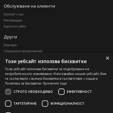
Обслужване на клиенти
Контакт с нас
Рекламации
Карта на сайта
Други
Ваучери
Специални предложения
×
Блог
Този уебсайт използва бисквитки
Моят профил
Този уебсайт използва бисквитки за подобряване на
потребителското изживяване. Използвайки нашия уебсайт, Вие
Моят профил
се съгласявате с всички бисквитки в съответствие с нашата
История на поръчките
Политика за Бисквитки.
Прочетете още
Желани продукти
СТРОГО НЕОБХОДИМО
ЕФЕКТИВНОСТ
ТАРГЕТИРАНЕ
ФУНКЦИОНАЛНОСТ
©2026 OutletPC.bg, Всички права запазени! Ди Ес Ай ООД, ЕИК