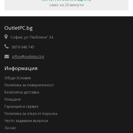
само за 20 минути
OutletPC.bg
София, ул."Любляна" 34
0879 048 745
office@outletpc.bg
Информация
Общи Условия
Политика за поверителност
Безплатна доставка
Плащане
Гаранция и сервиз
Политика за отказ от поръчка
Често задавани въпроси
За нас