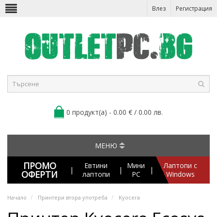
Влез
Регистрация
0 продукт(а) - 0.00 € / 0.00 лв.
МЕНЮ
ПРОМО
Евтини
Мини
Лаптопи с
|
|
|
ОФЕРТИ
лаптопи
PC
Windows
Начало
Принтери втора употреба
Kyocera