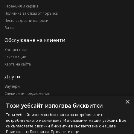
Гаранция и сервиз
Политика за отказ от поръчка
Често задавани въпроси
За нас
Обслужване на клиенти
Контакт с нас
Рекламации
Карта на сайта
Други
Ваучери
Специални предложения
×
Блог
Този уебсайт използва бисквитки
Моят профил
Този уебсайт използва бисквитки за подобряване на
потребителското изживяване. Използвайки нашия уебсайт, Вие
Моят профил
се съгласявате с всички бисквитки в съответствие с нашата
История на поръчките
Политика за Бисквитки.
Прочетете още