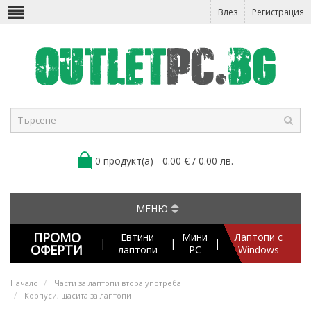
Влез
Регистрация
0 продукт(а) - 0.00 € / 0.00 лв.
МЕНЮ
ПРОМО
Евтини
Мини
Лаптопи с
|
|
|
ОФЕРТИ
лаптопи
PC
Windows
Начало
Части за лаптопи втора употреба
Корпуси, шасита за лаптопи