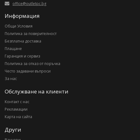
office@outletpc.bg
Информация
Общи Условия
Политика за поверителност
Безплатна доставка
Плащане
Гаранция и сервиз
Политика за отказ от поръчка
Често задавани въпроси
За нас
Обслужване на клиенти
Контакт с нас
Рекламации
Карта на сайта
Други
Ваучери