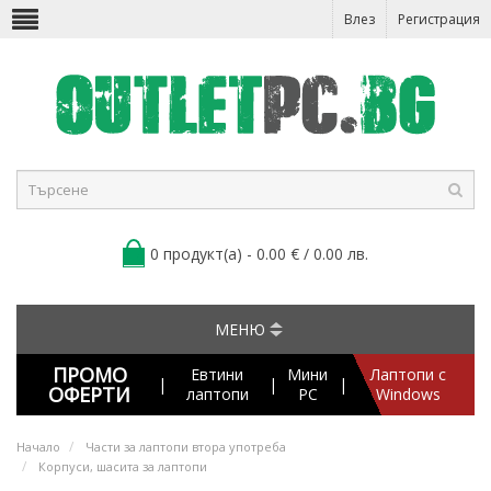
Влез
Регистрация
0 продукт(а) - 0.00 € / 0.00 лв.
МЕНЮ
ПРОМО
Евтини
Мини
Лаптопи с
|
|
|
ОФЕРТИ
лаптопи
PC
Windows
Начало
Части за лаптопи втора употреба
Корпуси, шасита за лаптопи