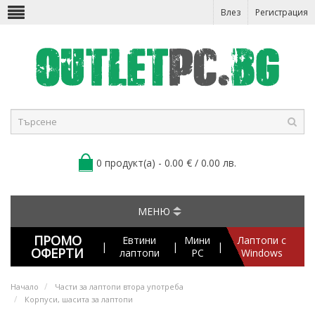
Влез
Регистрация
0 продукт(а) - 0.00 € / 0.00 лв.
МЕНЮ
ПРОМО
Евтини
Мини
Лаптопи с
|
|
|
ОФЕРТИ
лаптопи
PC
Windows
Начало
Части за лаптопи втора употреба
Корпуси, шасита за лаптопи