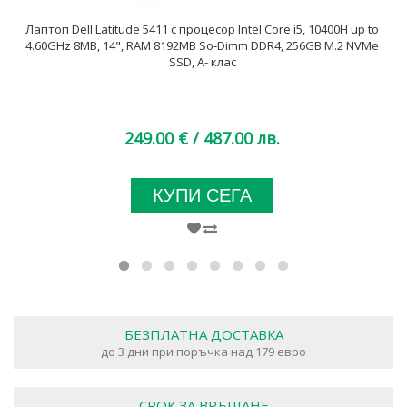
Лаптоп Dell Latitude 5411 с процесор Intel Core i5, 10400H up to
4.60GHz 8MB, 14", RAM 8192MB So-Dimm DDR4, 256GB M.2 NVMe
SSD, A- клас
249.00 €
/ 487.00 лв.
КУПИ СЕГА
БЕЗПЛАТНА ДОСТАВКА
до 3 дни при поръчка над 179 евро
СРОК ЗА ВРЪЩАНЕ