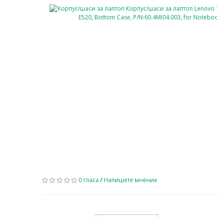
0 гласа
/
Напишете мнение