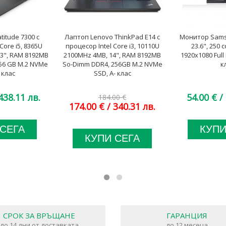
titude 7300 с
Лаптоп Lenovo ThinkPad E14 с
Монитор Sams
Core i5, 8365U
процесор Intel Core i3, 10110U
23.6", 250 c
.3", RAM 8192MB
2100MHz 4MB, 14", RAM 8192MB
1920x1080 Full 
56 GB M.2 NVMe
So-Dimm DDR4, 256GB M.2 NVMe
к
 клас
SSD, A- клас
438.11 лв.
54.00 €
/ 
184.00 €
174.00 €
/ 340.31 лв.
 СЕГА
КУПИ
КУПИ СЕГА
СРОК ЗА ВРЪЩАНЕ
ГАРАНЦИЯ
до 14 дни от доставката
до 12 месеца