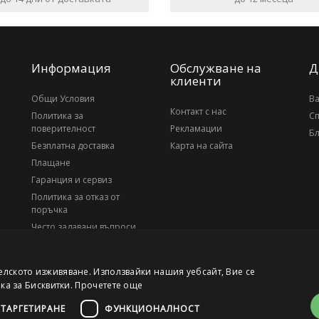
Информация
Обслужване на
Д
клиенти
Общи Условия
В
Контакт с нас
Политика за
С
поверителност
Рекламации
Бл
Безплатна доставка
Карта на сайта
Плащане
Гаранция и сервиз
Политика за отказ от
поръчка
Често задавани въпроси
За нас
елското изживяване. Използвайки нашия уебсайт, Вие се
ика за Бисквитки.
Прочетете още
ТАРГЕТИРАНЕ
ФУНКЦИОНАЛНОСТ
, ЕИК 203010795