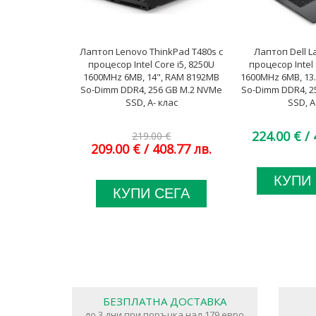
Лаптоп Lenovo ThinkPad T480s с
Лаптоп Dell La
процесор Intel Core i5, 8250U
процесор Intel 
1600MHz 6MB, 14", RAM 8192MB
1600MHz 6MB, 13
So-Dimm DDR4, 256 GB M.2 NVMe
So-Dimm DDR4, 2
SSD, A- клас
SSD, A
224.00 €
/ 
219.00 €
209.00 €
/ 408.77 лв.
КУПИ
КУПИ СЕГА
БЕЗПЛАТНА ДОСТАВКА
до 3 дни при поръчка над 179 евро