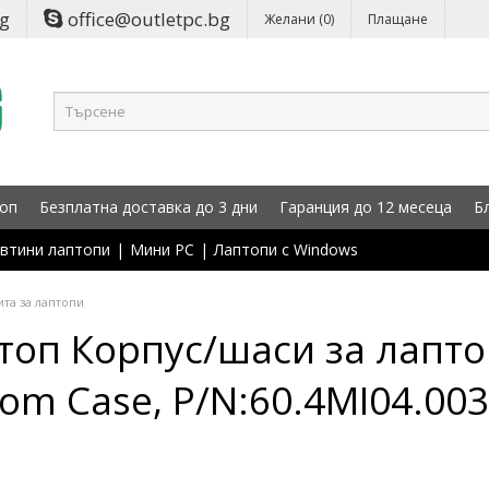
bg
office@outletpc.bg
Желани (0)
Плащане
оп
Безплатна доставка до 3 дни
Гаранция до 12 месеца
Б
втини лаптопи
|
Мини PC
|
Лаптопи с Windows
та за лаптопи
топ Корпус/шаси за лапто
om Case, P/N:60.4MI04.003