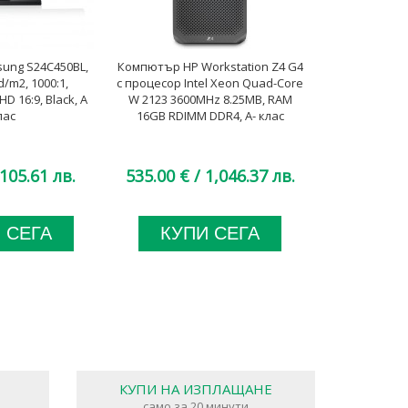
ung S24C450BL,
Компютър HP Workstation Z4 G4
Монито
d/m2, 1000:1,
с процесор Intel Xeon Quad-Core
U32H850UMU, 
HD 16:9, Black, A
W 2123 3600MHz 8.25MB, RAM
3000:1, 3840x
лас
16GB RDIMM DDR4, A- клас
Black, US
105.61 лв.
535.00 €
/ 1,046.37 лв.
600.00 €
/
 СЕГА
КУПИ СЕГА
КУП
КУПИ НА ИЗПЛАЩАНЕ
само за 20 минути