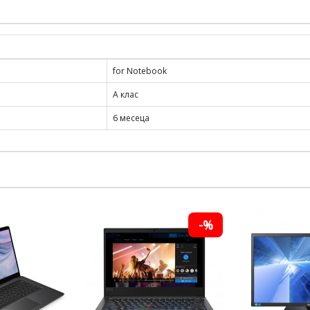
for Notebook
A клас
6 месеца
-%