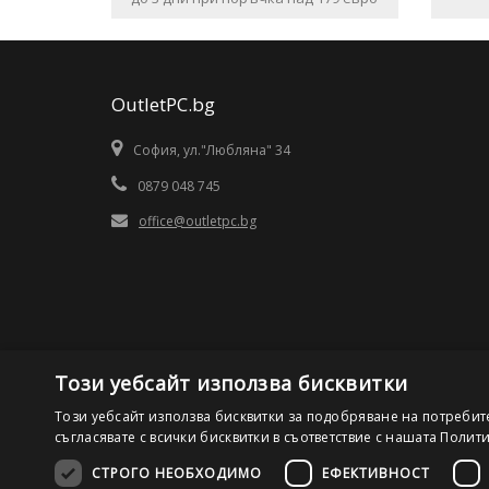
OutletPC.bg
София, ул."Любляна" 34
0879 048 745
office@outletpc.bg
Този уебсайт използва бисквитки
Този уебсайт използва бисквитки за подобряване на потребит
съгласявате с всички бисквитки в съответствие с нашата Полит
СТРОГО НЕОБХОДИМО
ЕФЕКТИВНОСТ
©2026 OutletPC.bg, Всички права запазени! Ди Ес Ай ООД