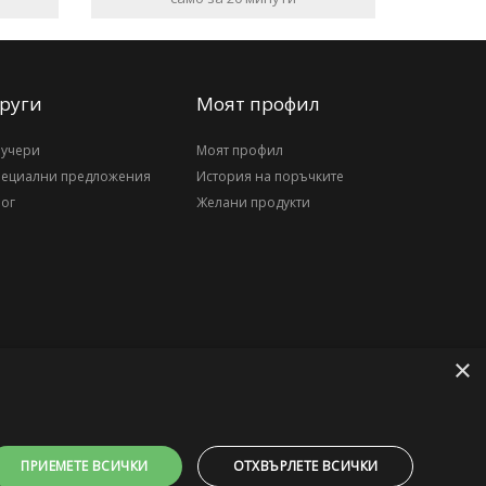
руги
Моят профил
аучери
Моят профил
пециални предложения
История на поръчките
ог
Желани продукти
×
ПРИЕМЕТЕ ВСИЧКИ
ОТХВЪРЛЕТЕ ВСИЧКИ