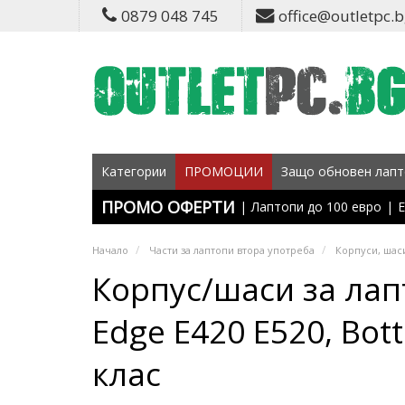
0879 048 745
office@outletpc.
Категории
ПРОМОЦИИ
Защо обновен лапт
ПРОМО ОФЕРТИ
|
Лаптопи до 100 евро
|
Е
Начало
Части за лаптопи втора употреба
Корпуси, шаси
Корпус/шаси за лап
Edge E420 E520, Bott
клас