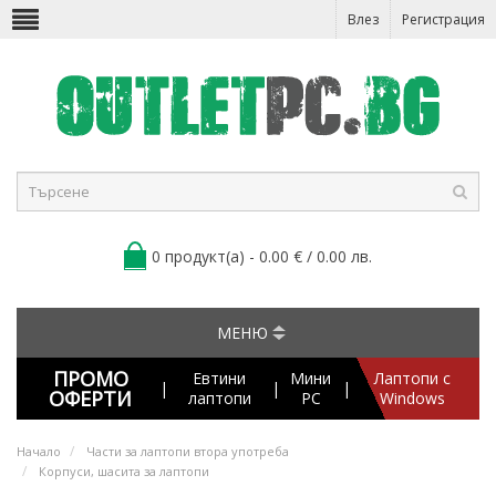
Влез
Регистрация
0 продукт(а) - 0.00 € / 0.00 лв.
МЕНЮ
ПРОМО
Евтини
Мини
Лаптопи с
|
|
|
ОФЕРТИ
лаптопи
PC
Windows
Начало
Части за лаптопи втора употреба
Корпуси, шасита за лаптопи