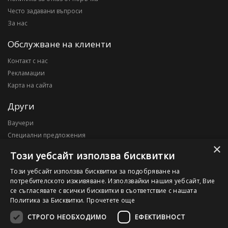
Често задавани въпроси
За нас
Обслужване на клиенти
Контакт с нас
Рекламации
Карта на сайта
Други
Ваучери
Специални предложения
×
Блог
Този уебсайт използва бисквитки
Моят профил
Този уебсайт използва бисквитки за подобряване на
потребителското изживяване. Използвайки нашия уебсайт, Вие
Моят профил
се съгласявате с всички бисквитки в съответствие с нашата
История на поръчките
Политика за Бисквитки.
Прочетете още
Желани продукти
СТРОГО НЕОБХОДИМО
ЕФЕКТИВНОСТ