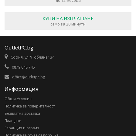
до 12 месеца
КУПИ НА ИЗПЛАЩАНЕ
само за 20 минути
OutletPC.bg
София, ул."Любляна" 34
0879 048 745
office@outletpc.bg
Информация
Общи Условия
Политика за поверителност
Безплатна доставка
Плащане
Гаранция и сервиз
Политика за отказ от поръчка