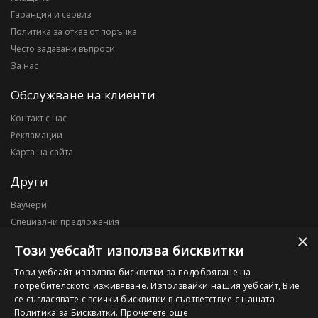
Гаранция и сервиз
Политика за отказ от поръчка
Често задавани въпроси
За нас
Обслужване на клиенти
Контакт с нас
Рекламации
Карта на сайта
Други
Ваучери
Специални предложения
×
Блог
Този уебсайт използва бисквитки
Моят профил
Този уебсайт използва бисквитки за подобряване на
потребителското изживяване. Използвайки нашия уебсайт, Вие
Моят профил
се съгласявате с всички бисквитки в съответствие с нашата
История на поръчките
Политика за Бисквитки.
Прочетете още