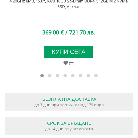
4.20GHz 8MB, 15.6", RAM 16GB So-Dimm DDR4, 512GB M.2 NVMe
SSD, A- клас
369.00 €
/ 721.70 лв.
КУПИ СЕГА
БЕЗПЛАТНА ДОСТАВКА
до 3 дни при поръчка над 179 евро
СРОК ЗА ВРЪЩАНЕ
до 14 дни от доставката