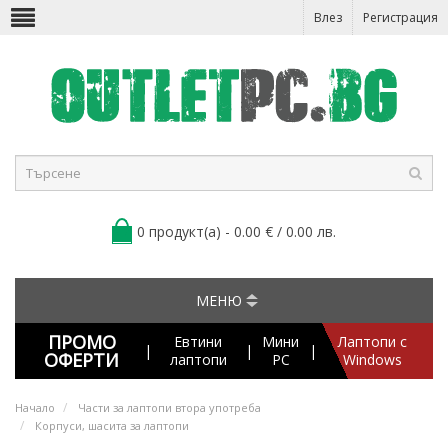
Влез
Регистрация
0 продукт(а) - 0.00 € / 0.00 лв.
МЕНЮ
ПРОМО
Евтини
Мини
Лаптопи с
|
|
|
ОФЕРТИ
лаптопи
PC
Windows
Начало
Части за лаптопи втора употреба
Корпуси, шасита за лаптопи