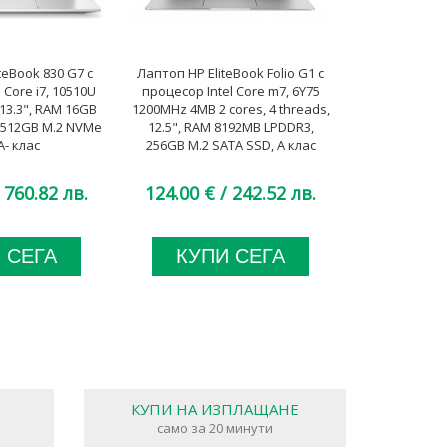
teBook 830 G7 с
Лаптоп HP EliteBook Folio G1 с
Лаптоп Leno
 Core i7, 10510U
процесор Intel Core m7, 6Y75
Gen 1 (Intel)
13.3", RAM 16GB
1200MHz 4MB 2 cores, 4 threads,
Core i7, 106
 512GB M.2 NVMe
12.5", RAM 8192MB LPDDR3,
8MB, 13.3"
A- клас
256GB M.2 SATA SSD, A клас
Onboard, 256G
 760.82 лв.
124.00 €
/ 242.52 лв.
374.00 €
 СЕГА
КУПИ СЕГА
КУП
КУПИ НА ИЗПЛАЩАНЕ
само за 20 минути