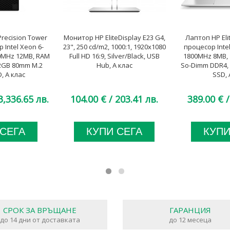
recision Tower
Монитор HP EliteDisplay E23 G4,
Лаптоп HP Eli
 Intel Xeon 6-
23", 250 cd/m2, 1000:1, 1920x1080
процесор Intel
00MHz 12MB, RAM
Full HD 16:9, Silver/Black, USB
1800MHz 8MB, 
2GB 80mm M.2
Hub, A клас
So-Dimm DDR4,
, A клас
SSD, 
3,336.65 лв.
104.00 €
/ 203.41 лв.
389.00 €
/
 СЕГА
КУПИ СЕГА
КУПИ
СРОК ЗА ВРЪЩАНЕ
ГАРАНЦИЯ
до 14 дни от доставката
до 12 месеца