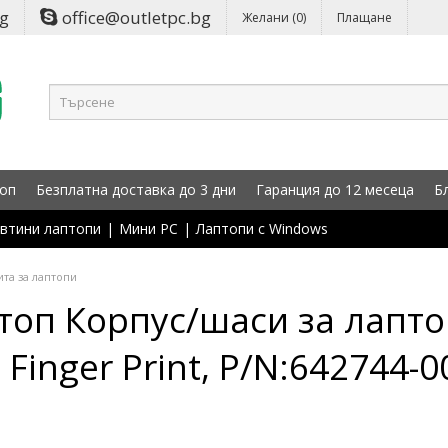
bg
office@outletpc.bg
Желани (0)
Плащане
оп
Безплатна доставка до 3 дни
Гаранция до 12 месеца
Б
втини лаптопи
|
Мини PC
|
Лаптопи с Windows
та за лаптопи
топ Корпус/шаси за лаптоп
 Finger Print, P/N:642744-0