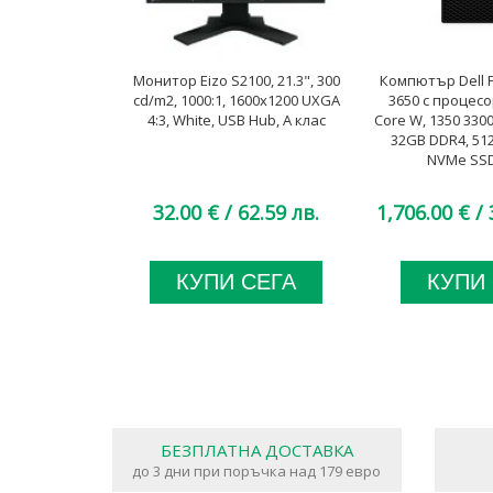
Монитор Eizo S2100, 21.3", 300
Компютър Dell P
cd/m2, 1000:1, 1600x1200 UXGA
3650 с процесор
4:3, White, USB Hub, А клас
Core W, 1350 33
32GB DDR4, 51
NVMe SSD
32.00 €
/ 62.59 лв.
1,706.00 €
/ 
КУПИ СЕГА
КУПИ
БЕЗПЛАТНА ДОСТАВКА
до 3 дни при поръчка над 179 евро