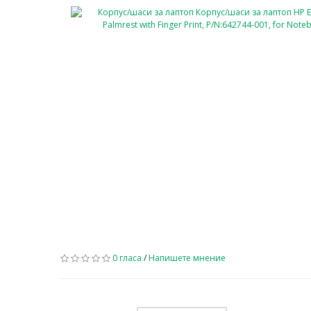
0 гласа
/
Напишете мнение