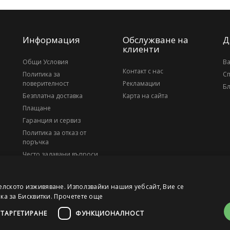
Информация
Обслужване на
Д
клиенти
Общи Условия
В
Контакт с нас
Политика за
С
поверителност
Рекламации
Бл
Безплатна доставка
Карта на сайта
Плащане
Гаранция и сервиз
Политика за отказ от
поръчка
Често задавани въпроси
За нас
елското изживяване. Използвайки нашия уебсайт, Вие се
ика за Бисквитки.
Прочетете още
ТАРГЕТИРАНЕ
ФУНКЦИОНАЛНОСТ
, ЕИК 203010795