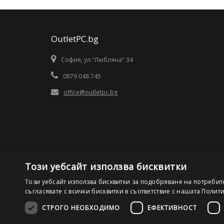
OutletPC.bg
София, ул."Любляна" 34
0879 048 745
office@outletpc.bg
Този уебсайт използва бисквитки
Този уебсайт използва бисквитки за подобряване на потребит
съгласявате с всички бисквитки в съответствие с нашата Полит
СТРОГО НЕОБХОДИМО
ЕФЕКТИВНОСТ
©2026 OutletPC.bg, Всички права запазени! Ди Ес Ай ООД