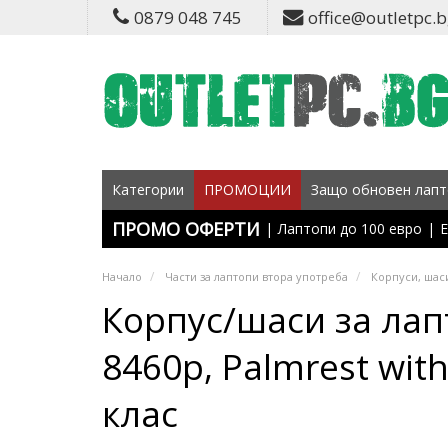
0879 048 745
office@outletpc.
Категории
ПРОМОЦИИ
Защо обновен лапт
ПРОМО ОФЕРТИ
|
Лаптопи до 100 евро
|
Е
Начало
Части за лаптопи втора употреба
Корпуси, шаси
Корпус/шаси за лап
8460p, Palmrest with
клас