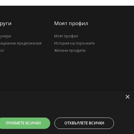
руги
Моят профил
аучери
Моят профил
пециални предложения
История на поръчките
ог
Желани продукти
×
ПРИЕМЕТЕ ВСИЧКИ
ОТХВЪРЛЕТЕ ВСИЧКИ