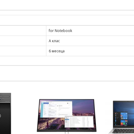
for Notebook
А клас
6 месеца