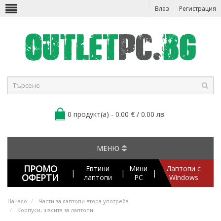
Влез
Регистрация
0 продукт(а) - 0.00 € / 0.00 лв.
МЕНЮ
ПРОМО
Евтини
Мини
Лаптопи с
|
|
|
ОФЕРТИ
лаптопи
PC
Windows
Начало
Части за лаптопи втора употреба
Корпуси, шасита за лаптопи