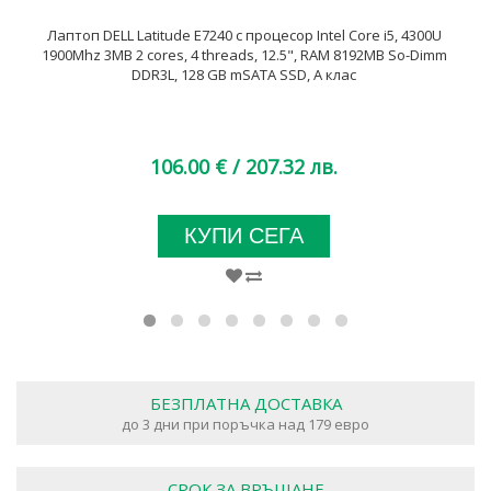
Лаптоп DELL Latitude E7240 с процесор Intel Core i5, 4300U
1900Mhz 3MB 2 cores, 4 threads, 12.5", RAM 8192MB So-Dimm
DDR3L, 128 GB mSATA SSD, А клас
106.00 €
/ 207.32 лв.
КУПИ СЕГА
БЕЗПЛАТНА ДОСТАВКА
до 3 дни при поръчка над 179 евро
СРОК ЗА ВРЪЩАНЕ