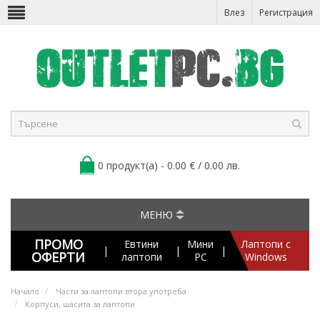
Влез
Регистрация
0 продукт(а) - 0.00 € / 0.00 лв.
МЕНЮ
ПРОМО
Евтини
Мини
Лаптопи с
|
|
|
ОФЕРТИ
лаптопи
PC
Windows
Начало
Части за лаптопи втора употреба
Корпуси, шасита за лаптопи