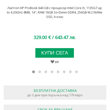
Лаптоп HP ProBook 640 G8 с процесор Intel Core i5, 1135G7 up
to 4.20GHz 8MB, 14", RAM 16GB So-Dimm DDR4, 256GB M.2 NVMe
SSD, A клас
329.00 €
/ 643.47 лв.
КУПИ СЕГА
БЕЗПЛАТНА ДОСТАВКА
до 3 дни при поръчка над 179 евро
СРОК ЗА ВРЪЩАНЕ