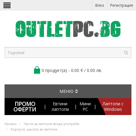
Влез
Регистрация
0 продукт(а) - 0.00 € / 0.00 лв.
МЕНЮ
ПРОМО
Евтини
Мини
Лаптопи с
|
|
|
ОФЕРТИ
лаптопи
PC
Windows
Начало
Части за лаптопи втора употреба
Корпуси, шасита за лаптопи