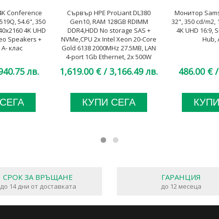
4K Conference
Сървър HPE ProLiant DL380
Монитор Sams
19Q, 54.6", 350
Gen10, RAM 128GB RDIMM
32", 350 cd/m2, 
840x2160 4K UHD
DDR4,HDD No storage SAS +
4K UHD 16:9, S
ereo Speakers +
NVMe,CPU 2x Intel Xeon 20-Core
Hub, 
 A- клас
Gold 6138 2000MHz 27.5MB, LAN
4-port 1Gb Ethernet, 2x 500W
Platinum Low Halogen, A клас
940.75 лв.
1,619.00 €
/ 3,166.49 лв.
486.00 €
/
 СЕГА
КУПИ СЕГА
КУПИ
СРОК ЗА ВРЪЩАНЕ
ГАРАНЦИЯ
до 14 дни от доставката
до 12 месеца