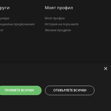
руги
Моят профил
аучери
Моят профил
пециални предложения
История на поръчките
ог
Желани продукти
×
ПРИЕМЕТЕ ВСИЧКИ
ОТХВЪРЛЕТЕ ВСИЧКИ