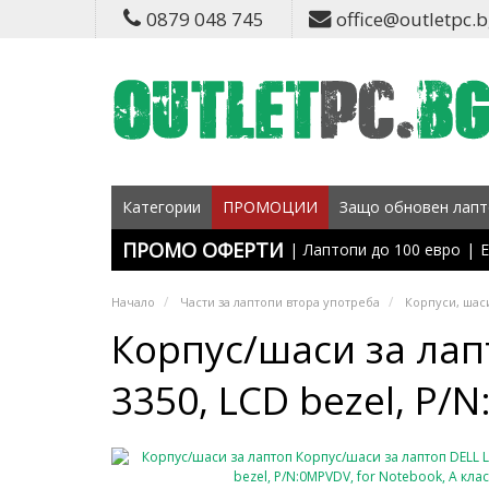
0879 048 745
office@outletpc.
Категории
ПРОМОЦИИ
Защо обновен лапт
ПРОМО ОФЕРТИ
|
Лаптопи до 100 евро
|
Е
Начало
Части за лаптопи втора употреба
Корпуси, шаси
Корпус/шаси за лап
3350, LCD bezel, P/