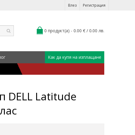
Влез
Регистрация
0 продукт(а) - 0.00 € / 0.00 лв.
лог
Как да купя на изплащане
 DELL Latitude
клас