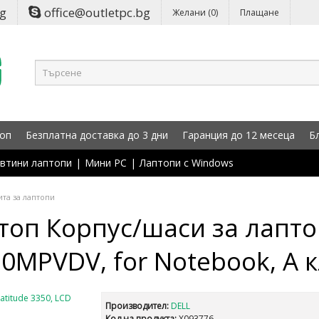
bg
office@outletpc.bg
Желани (0)
Плащане
оп
Безплатна доставка до 3 дни
Гаранция до 12 месеца
Б
втини лаптопи
|
Мини PC
|
Лаптопи с Windows
та за лаптопи
топ Корпус/шаси за лаптоп
N:0MPVDV, for Notebook, А 
Производител:
DELL
Код на продукта:
X093776