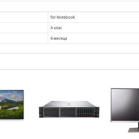
for Notebook
А клас
6 месеца