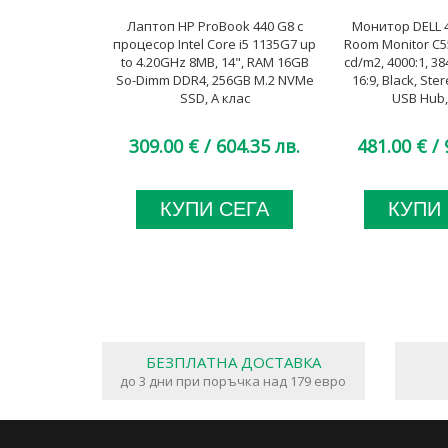
Лаптоп HP ProBook 440 G8 с
Монитор DELL 
процесор Intel Core i5 1135G7 up
Room Monitor C55
to 4.20GHz 8MB, 14", RAM 16GB
cd/m2, 4000:1, 3
So-Dimm DDR4, 256GB M.2 NVMe
16:9, Black, St
SSD, A клас
USB Hub,
309.00 €
/ 604.35 лв.
481.00 €
/ 
КУПИ СЕГА
КУПИ
БЕЗПЛАТНА ДОСТАВКА
до 3 дни при поръчка над 179 евро