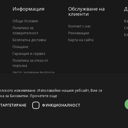
Информация
Обслужване на
Д
клиенти
Общи Условия
В
Контакт с нас
Политика за
С
поверителност
Рекламации
Бл
Безплатна доставка
Карта на сайта
Плащане
Гаранция и сервиз
Политика за отказ от
поръчка
Често задавани въпроси
За нас
елското изживяване. Използвайки нашия уебсайт, Вие се
ика за Бисквитки.
Прочетете още
ТАРГЕТИРАНЕ
ФУНКЦИОНАЛНОСТ
, ЕИК 203010795