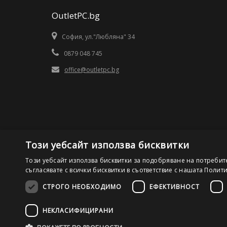
OutletPC.bg
София, ул."Любляна" 34
0879 048 745
office@outletpc.bg
Този уебсайт използва бисквитки
Този уебсайт използва бисквитки за подобряване на потребит
съгласявате с всички бисквитки в съответствие с нашата Полит
СТРОГО НЕОБХОДИМО
ЕФЕКТИВНОСТ
©2026 OutletPC.bg, Всички права запазени! Ди Ес Ай ООД
НЕКЛАСИФИЦИРАНИ