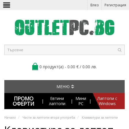
Влез
Регистрация
0 продукт(а) - 0.00 € / 0.00 лв.
МЕНЮ
ПРОМО
Евтини
Мини
Лаптопи с
|
|
|
ОФЕРТИ
лаптопи
PC
Windows
Начало
Части за лаптопи втора употреба
Клавиатури за лаптопи