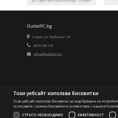
до 3 дни при поръчка над 179 евро
OutletPC.bg
София, ул."Любляна" 34
0879 048 745
office@outletpc.bg
Този уебсайт използва бисквитки
Този уебсайт използва бисквитки за подобряване на потребит
съгласявате с всички бисквитки в съответствие с нашата Полит
СТРОГО НЕОБХОДИМО
ЕФЕКТИВНОСТ
©2026 OutletPC.bg, Всички права запазени! Ди Ес Ай ООД