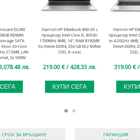
oLiant DL380
Лаптоп HP EliteBook 840 G5 с
Лаптоп HP Eli
128GB RDIMM
процесор Intel Core i5, 8350U
процесор Intel C
storage SATA
1700MHz 6MB, 14", RAM 8192MB
to 4.20GHz 6MB,
el Xeon 20-Core
So-Dimm DDR4, 256 GB M.2 NVMe
Dimm DDR4, 2
Hz 27.5MB, LAN
SSD, A- клас
SSD, 
ernet, 2x 500W
Halogen, SAS
3,078.48 лв.
219.00 €
/ 428.33 лв.
319.00 €
/
rd, A клас
 СЕГА
КУПИ СЕГА
КУПИ
СРОК ЗА ВРЪЩАНЕ
ГАРАНЦИЯ