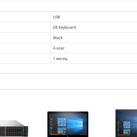
USB
DE Keyboard
Black
А клас
1 месец