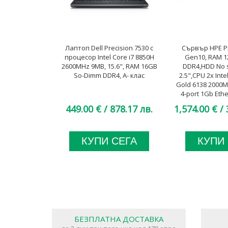
Лаптоп Dell Precision 7530 с
Сървър HPE Pr
процесор Intel Core i7 8850H
Gen10, RAM 
2600MHz 9MB, 15.6", RAM 16GB
DDR4,HDD No 
So-Dimm DDR4, A- клас
2.5",CPU 2x Int
Gold 6138 2000M
4-port 1Gb Eth
Platinum Low 
449.00 €
/ 878.17 лв.
1,574.00 €
/ 
Expander Ca
КУПИ СЕГА
КУПИ
БЕЗПЛАТНА ДОСТАВКА