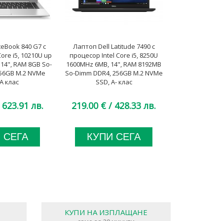
teBook 840 G7 с
Лаптоп Dell Latitude 7490 с
Лаптоп Lenovo
ore i5, 10210U up
процесор Intel Core i5, 8250U
процесор Int
 14", RAM 8GB So-
1600MHz 6MB, 14", RAM 8192MB
1600MHz 6MB,
56GB M.2 NVMe
So-Dimm DDR4, 256GB M.2 NVMe
So-Dimm DDR4
A клас
SSD, A- клас
SSD
 623.91 лв.
219.00 €
/ 428.33 лв.
234.00 €
 СЕГА
КУПИ СЕГА
КУП
КУПИ НА ИЗПЛАЩАНЕ