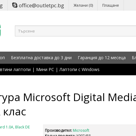
bg
office@outletpc.bg
Желани (0)
Плащане
оп
Безплатна доставка до 3 дни
Гаранция до 12 месеца
Б
втини лаптопи
|
Мини PC
|
Лаптопи с Windows
ра Microsoft Digital Medi
 клас
Производител:
Microsoft
Код на продукта:
X097455