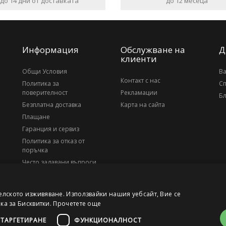
до 14 дни от доставката
до 12 месеца
Информация
Обслужване на
Д
клиенти
Общи Условия
В
Контакт с нас
Политика за
С
поверителност
Рекламации
Бл
Безплатна доставка
Карта на сайта
Плащане
Гаранция и сервиз
Политика за отказ от
поръчка
Често задавани въпроси
За нас
елското изживяване. Използвайки нашия уебсайт, Вие се
ика за Бисквитки.
Прочетете още
ТАРГЕТИРАНЕ
ФУНКЦИОНАЛНОСТ
, ЕИК 203010795