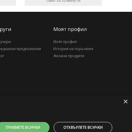
само за 20 минути
руги
Моят профил
аучери
Моят профил
пециални предложения
История на поръчките
ог
Желани продукти
×
ПРИЕМЕТЕ ВСИЧКИ
ОТХВЪРЛЕТЕ ВСИЧКИ