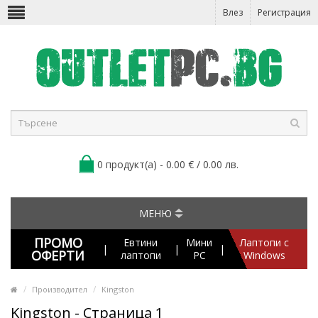
Влез
Регистрация
0 продукт(а) - 0.00 € / 0.00 лв.
МЕНЮ
ПРОМО
Евтини
Мини
Лаптопи с
|
|
|
ОФЕРТИ
лаптопи
PC
Windows
Производител
Kingston
Kingston - Страница 1