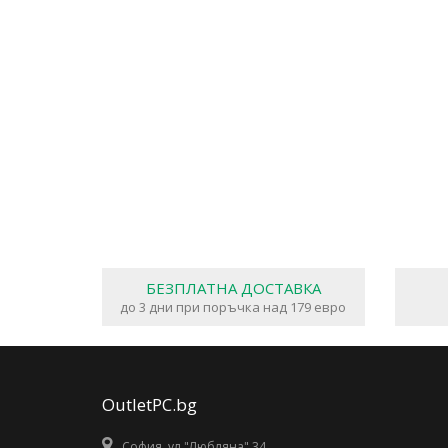
БЕЗПЛАТНА ДОСТАВКА
до 3 дни при поръчка над 179 евро
OutletPC.bg
София, ул."Любляна" 34