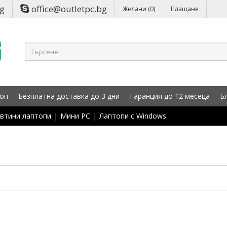
bg
office@outletpc.bg
Желани (0)
Плащане
оп
Безплатна доставка до 3 дни
Гаранция до 12 месеца
Б
втини лаптопи
|
Мини PC
|
Лаптопи с Windows