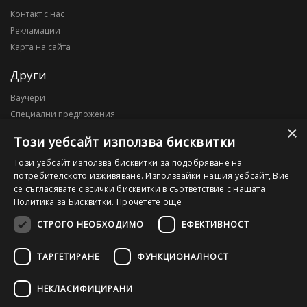
Контакт с нас
Рекламации
Карта на сайта
Други
Ваучери
Специални предложения
×
Блог
Този уебсайт използва бисквитки
Моят профил
Този уебсайт използва бисквитки за подобряване на
потребителското изживяване. Използвайки нашия уебсайт, Вие
Моят профил
се съгласявате с всички бисквитки в съответствие с нашата
История на поръчките
Политика за Бисквитки.
Прочетете още
Желани продукти
СТРОГО НЕОБХОДИМО
ЕФЕКТИВНОСТ
ТАРГЕТИРАНЕ
ФУНКЦИОНАЛНОСТ
©2026 OutletPC.bg, Всички права запазени! Ди Ес Ай ООД, ЕИК
203010795
НЕКЛАСИФИЦИРАНИ