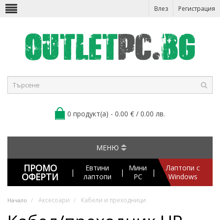
Влез
Регистрация
0 продукт(а) - 0.00 € / 0.00 лв.
МЕНЮ
ПРОМО
Евтини
Мини
Лаптопи с
|
|
|
ОФЕРТИ
лаптопи
PC
Windows
Аксесоари
Кабели и преходници
Начало