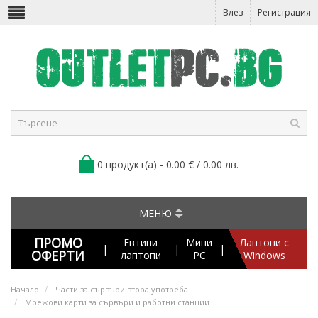
Влез
Регистрация
0 продукт(а) - 0.00 € / 0.00 лв.
МЕНЮ
ПРОМО
Евтини
Мини
Лаптопи с
|
|
|
ОФЕРТИ
лаптопи
PC
Windows
Начало
Части за сървъри втора употреба
Мрежови карти за сървъри и работни станции