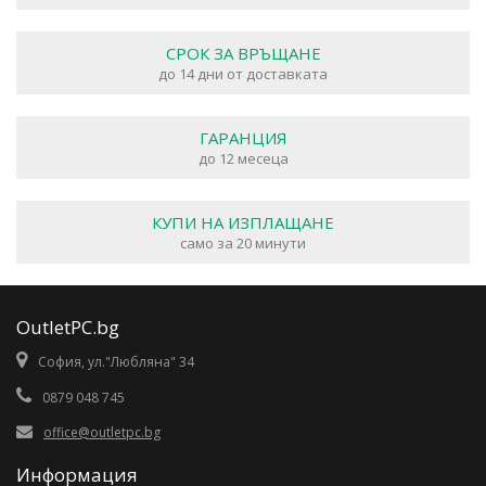
СРОК ЗА ВРЪЩАНЕ
до 14 дни от доставката
ГАРАНЦИЯ
до 12 месеца
КУПИ НА ИЗПЛАЩАНЕ
само за 20 минути
OutletPC.bg
София, ул."Любляна" 34
0879 048 745
office@outletpc.bg
Информация