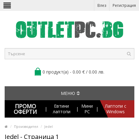
Влез
Регистрация
0 продукт(а) - 0.00 € / 0.00 лв.
МЕНЮ
ПРОМО
Евтини
Мини
Лаптопи с
|
|
|
ОФЕРТИ
лаптопи
PC
Windows
Производител
Jedel
Jedel - Страница 1