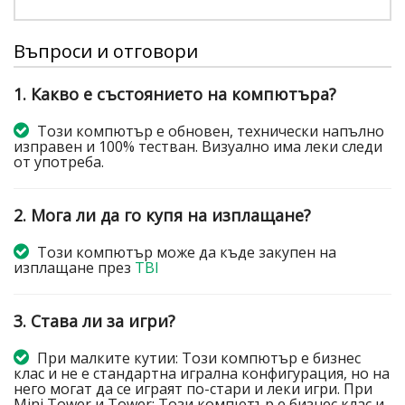
Въпроси и отговори
1. Какво е състоянието на компютъра?
Този компютър е обновен, технически напълно
изправен и 100% тестван. Визуално има леки следи
от употреба.
2. Мога ли да го купя на изплащане?
Този компютър може да къде закупен на
изплащане през
TBI
3. Става ли за игри?
При малките кутии: Този компютър е бизнес
клас и не е стандартна игрална конфигурация, но на
него могат да се играят по-стари и леки игри. При
Mini Tower и Tower: Този компютър е бизнес клас и