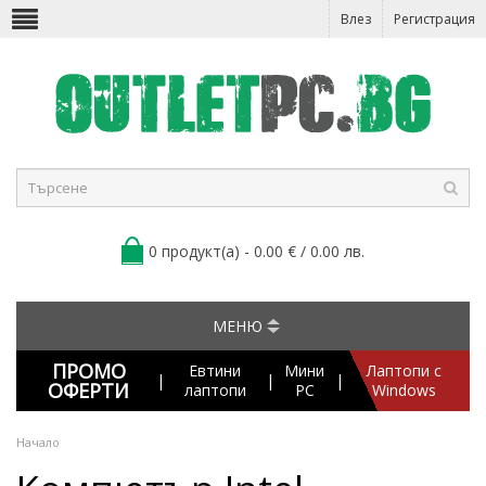
Влез
Регистрация
0 продукт(а) - 0.00 € / 0.00 лв.
МЕНЮ
ПРОМО
Евтини
Мини
Лаптопи с
|
|
|
ОФЕРТИ
лаптопи
PC
Windows
Начало