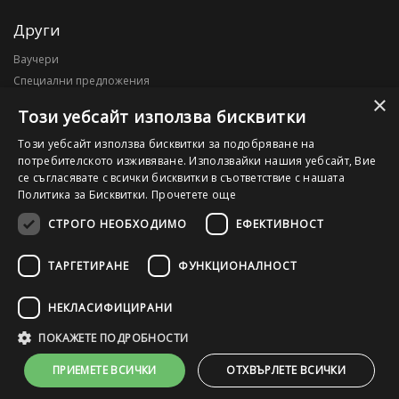
Други
Ваучери
Специални предложения
×
Блог
Този уебсайт използва бисквитки
Моят профил
Този уебсайт използва бисквитки за подобряване на
потребителското изживяване. Използвайки нашия уебсайт, Вие
Моят профил
се съгласявате с всички бисквитки в съответствие с нашата
История на поръчките
Политика за Бисквитки.
Прочетете още
Желани продукти
СТРОГО НЕОБХОДИМО
ЕФЕКТИВНОСТ
ТАРГЕТИРАНЕ
ФУНКЦИОНАЛНОСТ
©2026 OutletPC.bg, Всички права запазени! Ди Ес Ай ООД, ЕИК
203010795
НЕКЛАСИФИЦИРАНИ
ПОКАЖЕТЕ ПОДРОБНОСТИ
ПРИЕМЕТЕ ВСИЧКИ
ОТХВЪРЛЕТЕ ВСИЧКИ