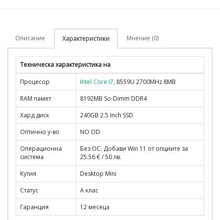
Описание
Мнение (0)
Характеристики
Техническа характеристика на
Процесор
Intel Core i7
, 8559U 2700MHz 8MB
RAM памет
8192MB So-Dimm DDR4
Хард диск
240GB 2.5 Inch SSD
Оптично у-во
NO OD
Операционна
Без ОС. Добави Win 11 от опциите за
система
25.56 € / 50 лв.
Кутия
Desktop Mini
Статус
A клас
Гаранция
12 месеца