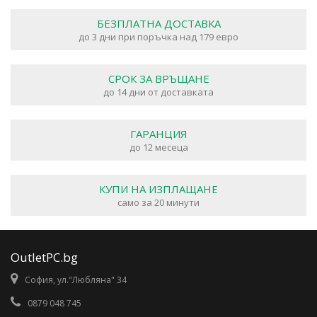
БЕЗПЛАТНА ДОСТАВКА
до 3 дни при поръчка над 179 евро
СРОК ЗА ВРЪЩАНЕ
до 14 дни от доставката
ГАРАНЦИЯ
до 12 месеца
КУПИ НА ИЗПЛАЩАНЕ
само за 20 минути
OutletPC.bg
София, ул."Любляна" 34
0879 048 745