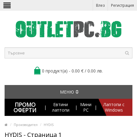
Влез
Регистрация
0 продукт(а) - 0.00 € / 0.00 лв.
МЕНЮ
ПРОМО
Евтини
Мини
Лаптопи с
|
|
|
ОФЕРТИ
лаптопи
PC
Windows
Производител
HYDIS
HYDIS - Страница 1