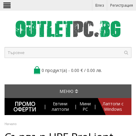
Влез
Регистрация
0 продукт(а) - 0.00 € / 0.00 лв.
МЕНЮ
ПРОМО
Евтини
Мини
Лаптопи с
|
|
|
ОФЕРТИ
лаптопи
PC
Windows
Начало