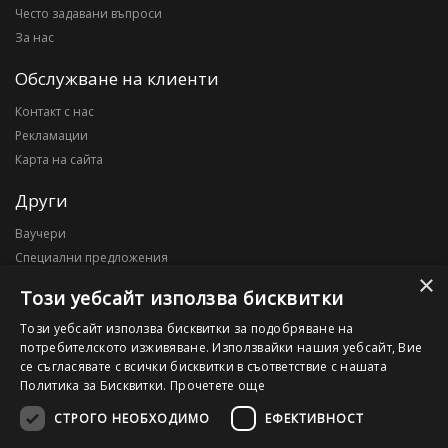
Често задавани въпроси
За нас
Обслужване на клиенти
Контакт с нас
Рекламации
Карта на сайта
Други
Ваучери
Специални предложения
×
Блог
Този уебсайт използва бисквитки
Моят профил
Този уебсайт използва бисквитки за подобряване на
потребителското изживяване. Използвайки нашия уебсайт, Вие
Моят профил
се съгласявате с всички бисквитки в съответствие с нашата
История на поръчките
Политика за Бисквитки.
Прочетете още
Желани продукти
СТРОГО НЕОБХОДИМО
ЕФЕКТИВНОСТ