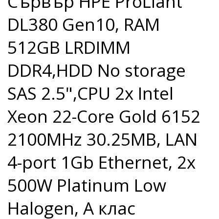
Сървър HPE ProLiant
DL380 Gen10, RAM
512GB LRDIMM
DDR4,HDD No storage
SAS 2.5",CPU 2x Intel
Xeon 22-Core Gold 6152
2100MHz 30.25MB, LAN
4-port 1Gb Ethernet, 2x
500W Platinum Low
Halogen, A клас