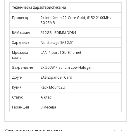
Техническа характеристика на
Процесор
2x Intel Xeon 22-Core Gold, 6152 2100MHz
30.25MB
RAM памет
512GB LRDIMM DDR4
Хард диск
No storage SAS 2.5"
Мрежова
LAN 4-port 1Gb Ethernet
карта
Захранване
2x 500W Platinum Low Halogen
Други
SAS Expander Card
Кутия
Rack Mount 2U
Статус
A клас
Гаранция
3 месеца