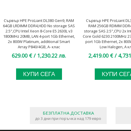
Сървър HPE ProLiant DL380 Gen9, RAM
Сървър HPE ProLiant DL
64GB LRDIMM DDR4,HDD No storage SAS
RAM 256GB RDIMM DDR
2.5",CPU Intel Xeon 8-Core E5 2630L v3
storage SAS 2.5",CPU 2x In
1800MHz 20MB, LAN 4-port 1Gb Ethernet,
Core Gold 6230 2100MHz 27
2x 800W Platinum, additional Smart
port 1Gb Ethernet, 2x 80
Array P840/4GB, A- клас
Low Halogen, A к
629.00 €
/ 1,230.22 лв.
2,419.00 €
/ 4,731
КУПИ СЕГА
КУПИ СЕГ
БЕЗПЛАТНА ДОСТАВКА
до 3 дни при поръчка над 179 евро