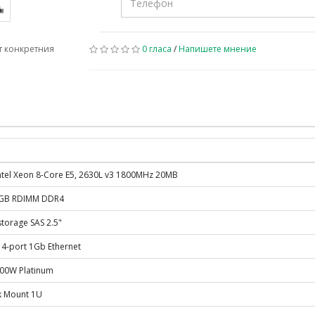
т конкретния
0 гласа
/
Напишете мнение
Intel Xeon 8-Core E5, 2630L v3 1800MHz 20MB
GB RDIMM DDR4
torage SAS 2.5"
 4-port 1Gb Ethernet
500W Platinum
k Mount 1U