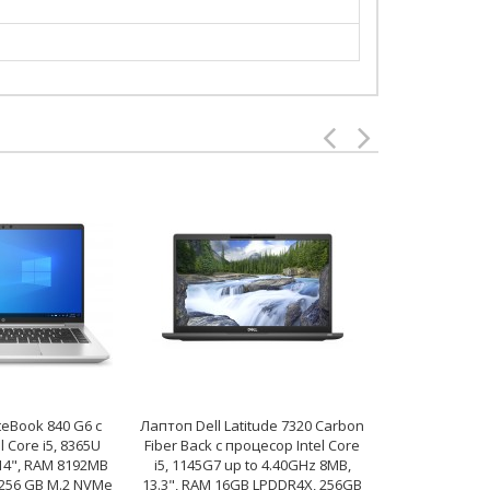
teBook 840 G6 с
Лаптоп Dell Latitude 7320 Carbon
Лаптоп Dell
 Core i5, 8365U
Fiber Back с процесор Intel Core
процесор Intel
14", RAM 8192MB
i5, 1145G7 up to 4.40GHz 8MB,
to 4.20GHz 8M
256 GB M.2 NVMe
13.3", RAM 16GB LPDDR4X, 256GB
DDR4 Onb