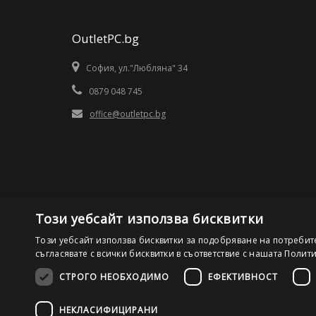
OutletPC.bg
София, ул."Любляна" 34
0879 048 745
office@outletpc.bg
Този уебсайт използва бисквитки
Този уебсайт използва бисквитки за подобряване на потребит
съгласявате с всички бисквитки в съответствие с нашата Полит
СТРОГО НЕОБХОДИМО
ЕФЕКТИВНОСТ
©2026 OutletPC.bg, Всички права запазени! Ди Ес Ай ООД
НЕКЛАСИФИЦИРАНИ