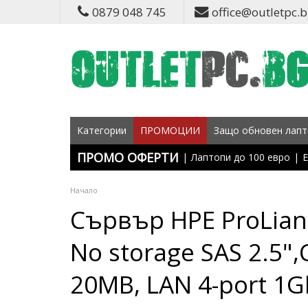
0879 048 745
office@outletpc.
Категории
ПРОМОЦИИ
Защо обновен лапт
ПРОМО ОФЕРТИ
|
Лаптопи до 100 евро
|
Е
Начало
Сървър HPE ProLia
No storage SAS 2.5",
20MB, LAN 4-port 1G