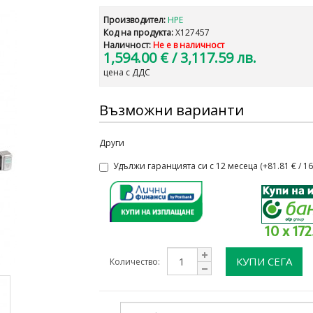
Производител:
HPE
Код на продукта:
X127457
Наличност:
Не е в наличност
1,594.00 €
/ 3,117.59 лв.
цена с ДДС
Възможни варианти
Други
Удължи гаранцията си с 12 месеца (+81.81 € / 160
10 x 17
КУПИ СЕГА
Количество: