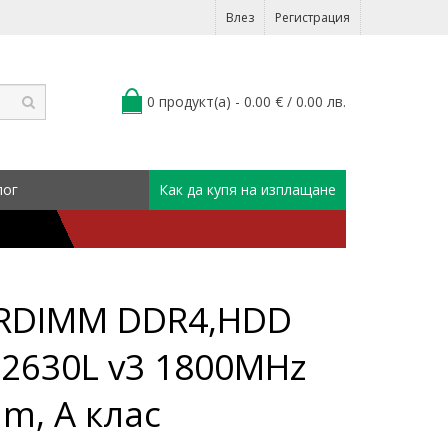
Влез
Регистрация
0 продукт(а) - 0.00 € / 0.00 лв.
лог
Как да купя на изплащане
B RDIMM DDR4,HDD
5 2630L v3 1800MHz
um, A клас