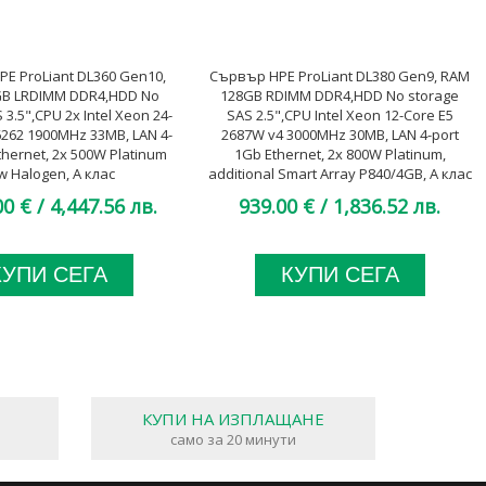
E ProLiant DL360 Gen10,
Сървър HPE ProLiant DL380 Gen9, RAM
B LRDIMM DDR4,HDD No
128GB RDIMM DDR4,HDD No storage
 3.5",CPU 2x Intel Xeon 24-
SAS 2.5",CPU Intel Xeon 12-Core E5
6262 1900MHz 33MB, LAN 4-
2687W v4 3000MHz 30MB, LAN 4-port
thernet, 2x 500W Platinum
1Gb Ethernet, 2x 800W Platinum,
w Halogen, A клас
additional Smart Array P840/4GB, A клас
00 €
/ 4,447.56 лв.
939.00 €
/ 1,836.52 лв.
КУПИ СЕГА
КУПИ СЕГА
КУПИ НА ИЗПЛАЩАНЕ
само за 20 минути