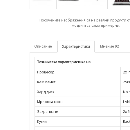
Посочените изображения са на реални продукти о
модел и са само примерни.
Описание
Мнение (0)
Характеристики
Техническа характеристика на
Процесор
2x 
RAM памет
256
Хард диск
No s
Мрежова карта
LAN
Захранване
2x 
Кутия
Rac