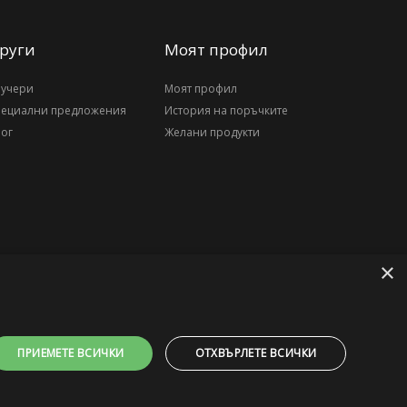
руги
Моят профил
аучери
Моят профил
пециални предложения
История на поръчките
ог
Желани продукти
×
ПРИЕМЕТЕ ВСИЧКИ
ОТХВЪРЛЕТЕ ВСИЧКИ