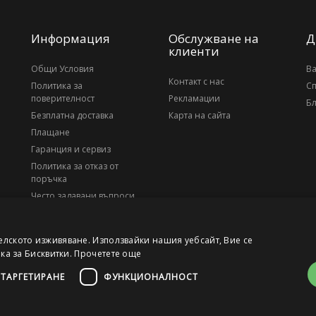
Информация
Обслужване на
Д
клиенти
Общи Условия
В
Контакт с нас
Политика за
С
поверителност
Рекламации
Бл
Безплатна доставка
Карта на сайта
Плащане
Гаранция и сервиз
Политика за отказ от
поръчка
Често задавани въпроси
За нас
елското изживяване. Използвайки нашия уебсайт, Вие се
ика за Бисквитки.
Прочетете още
ТАРГЕТИРАНЕ
ФУНКЦИОНАЛНОСТ
, ЕИК 203010795