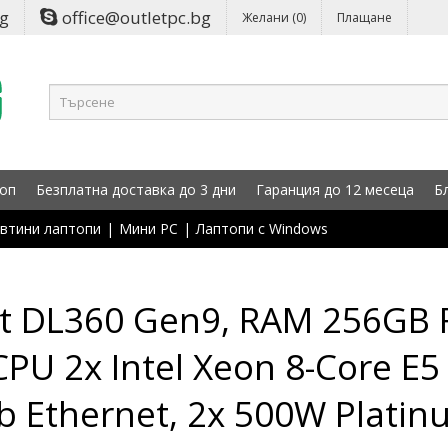
bg
office@outletpc.bg
Желани (0)
Плащане
оп
Безплатна доставка до 3 дни
Гаранция до 12 месеца
Б
втини лаптопи
|
Мини PC
|
Лаптопи с Windows
nt DL360 Gen9, RAM 256G
CPU 2x Intel Xeon 8-Core E
b Ethernet, 2x 500W Platin