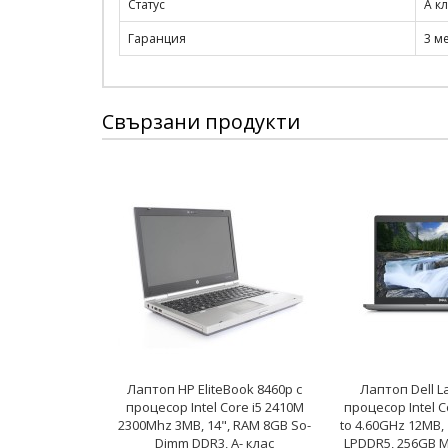
Статус
A к
Гаранция
3 м
Свързани продукти
Лаптоп HP EliteBook 8460p с
Лаптоп Dell La
процесор Intel Core i5 2410M
процесор Intel C
2300Mhz 3MB, 14", RAM 8GB So-
to 4.60GHz 12MB,
Dimm DDR3, A- клас
LPDDR5, 256GB M