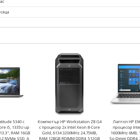
лас
есеца
titude 5340 с
Компютър HP Workstation Z8 G4
Лаптоп HP Eli
ore i5, 1335U up
с процесор 2x Intel Xeon 8-Core
процесор Intel
 13.3", RAM 16GB
Gold, 6134 3200MHz 24.75MB,
1600MHz 6MB, 
.2 NVMe SSD, A
RAM 128GB RDIMM DDR4, 512GB
So-Dimm DDR4, 