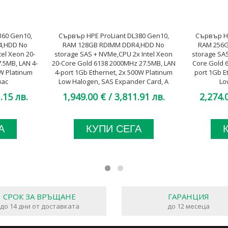
360 Gen10,
Сървър HPE ProLiant DL380 Gen10,
Сървър HP
4,HDD No
RAM 128GB RDIMM DDR4,HDD No
RAM 256G
tel Xeon 20-
storage SAS + NVMe,CPU 2x Intel Xeon
storage SAS
.5MB, LAN 4-
20-Core Gold 6138 2000MHz 27.5MB, LAN
Core Gold 
0W Platinum
4-port 1Gb Ethernet, 2x 500W Platinum
port 1Gb E
лас
Low Halogen, SAS Expander Card, A
Lo
клас
.15 лв.
1,949.00 €
/ 3,811.91 лв.
2,274.
А
КУПИ СЕГА
СРОК ЗА ВРЪЩАНЕ
ГАРАНЦИЯ
до 14 дни от доставката
до 12 месеца