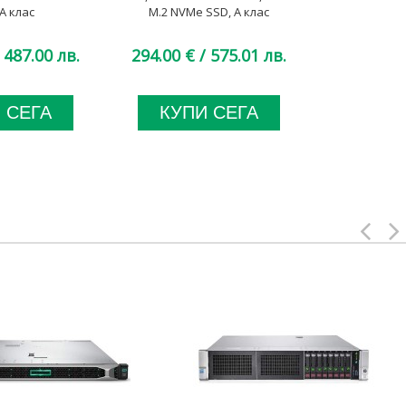
A клас
M.2 NVMe SSD, A клас
 487.00 лв.
294.00 €
/ 575.01 лв.
264.00 €
 СЕГА
КУПИ СЕГА
КУП