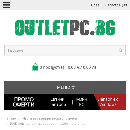
Влез
Регистрация
0 продукт(а) - 0.00 € / 0.00 лв.
МЕНЮ
ПРОМО
Евтини
Мини
Лаптопи с
|
|
|
ОФЕРТИ
лаптопи
PC
Windows
Начало
Части за сървъри втора употреба
RAID контролери за сървъри и работни станции