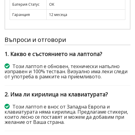
Батерия Статус
OK
Гаранция
12 месеца
Въпроси и отговори
1. Какво е състоянието на лаптопа?
Този лаптоп е обновен, технически напълно
изправен и 100% тестван. Визуално има леки следи
от употреба в рамките на приемливото.
2. Има ли кирилица на клавиатурата?
Този лаптоп е внос от Западна Европа и
клавиатурата няма кирилица. Предлагаме стикери,
които лесно се поставят и можем да добавим при
желание от Ваша страна.