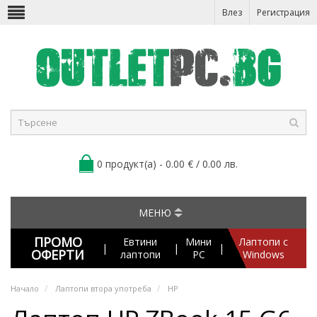
Влез
Регистрация
0 продукт(а) - 0.00 € / 0.00 лв.
МЕНЮ
ПРОМО
Евтини
Мини
Лаптопи с
|
|
|
ОФЕРТИ
лаптопи
PC
Windows
Начало
Лаптопи втора употреба
HP