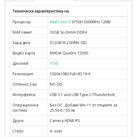
Техническа характеристика на
Процесор
Intel Core i7
9750H 2600MHz 12MB
RAM памет
32GB So-Dimm DDR4
Хард диск
512GB M.2 NVMe SSD
Видео карта
NVIDIA Quadro T2000
Дисплей
15.6"
Резолюция
1920x1080 Full HD 16:9
Оптично у-во
NO OD
Интерфейси
USB 3.1 and USB Type-C/Thunderbolt,
Операционна
Без ОС. Добави Win 11 от опциите за
система
25.56 € / 50 лв.
Други
Camera HDMI IPS
Статус
A- клас