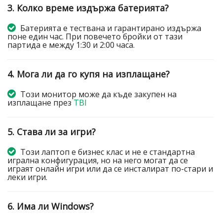
3. Колко време издържа батерията?
Батерията е тествана и гарантирано издържа
поне един час. При повечето бройки от тази
партида е между 1:30 и 2:00 часа.
4. Мога ли да го купя на изплащане?
Този монитор може да къде закупен на
изплащане през
TBI
5. Става ли за игри?
Този лаптоп е бизнес клас и не е стандартна
игрална конфигурация, но на него могат да се
играят онлайн игри или да се инсталират по-стари и
леки игри.
6. Има ли Windows?