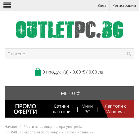
Влез
Регистрация
0 продукт(а) - 0.00 € / 0.00 лв.
МЕНЮ
ПРОМО
Евтини
Мини
Лаптопи с
|
|
|
ОФЕРТИ
лаптопи
PC
Windows
Начало
Части за сървъри втора употреба
RAID контролери за сървъри и работни станции