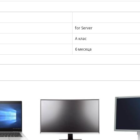
for Server
А клас
6 месеца