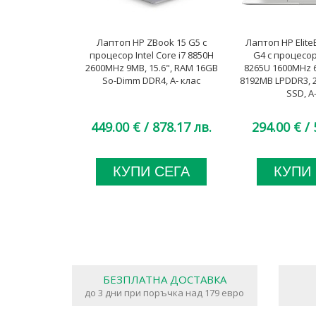
Лаптоп HP ZBook 15 G5 с
Лаптоп HP Elite
процесор Intel Core i7 8850H
G4 с процесор 
2600MHz 9MB, 15.6", RAM 16GB
8265U 1600MHz 6
So-Dimm DDR4, A- клас
8192MB LPDDR3, 
SSD, A
449.00 €
/ 878.17 лв.
294.00 €
/ 
КУПИ СЕГА
КУПИ
БЕЗПЛАТНА ДОСТАВКА
до 3 дни при поръчка над 179 евро