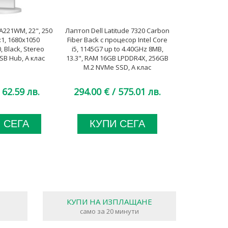
221WM, 22", 250
Лаптоп Dell Latitude 7320 Carbon
Лаптоп HP El
:1, 1680x1050
Fiber Back с процесор Intel Core
процесор Inte
 Black, Stereo
i5, 1145G7 up to 4.40GHz 8MB,
2400MHz 8MB, 
SB Hub, A клас
13.3", RAM 16GB LPDDR4X, 256GB
Dimm DDR4, 
M.2 NVMe SSD, A клас
SSD
 62.59 лв.
294.00 €
/ 575.01 лв.
379.00 €
 СЕГА
КУПИ СЕГА
КУП
КУПИ НА ИЗПЛАЩАНЕ
само за 20 минути