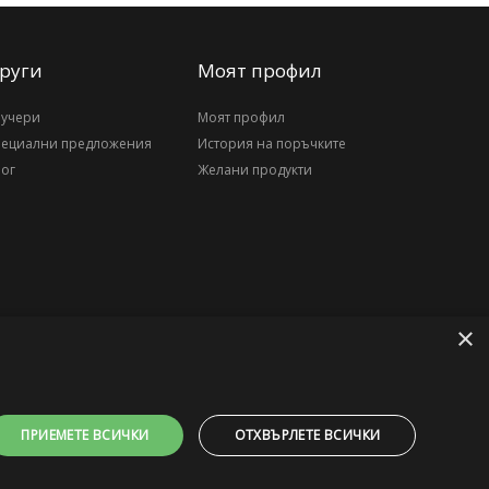
руги
Моят профил
аучери
Моят профил
пециални предложения
История на поръчките
ог
Желани продукти
×
ПРИЕМЕТЕ ВСИЧКИ
ОТХВЪРЛЕТЕ ВСИЧКИ