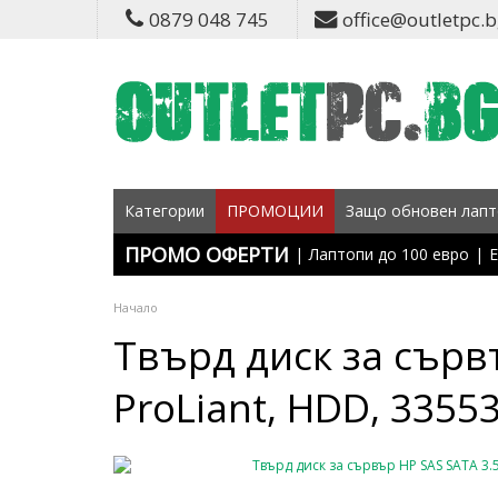
0879 048 745
office@outletpc.
Категории
ПРОМОЦИИ
Защо обновен лапт
ПРОМО ОФЕРТИ
|
Лаптопи до 100 евро
|
Е
Начало
Твърд диск за сървъ
ProLiant, HDD, 33553