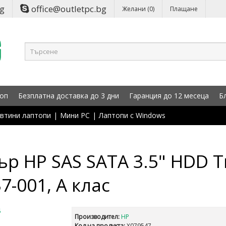
bg
office@outletpc.bg
Желани (0)
Плащане
оп
Безплатна доставка до 3 дни
Гаранция до 12 месеца
Б
втини лаптопи
|
Мини PC
|
Лаптопи с Windows
р HP SAS SATA 3.5" HDD T
7-001, А клас
Производител:
HP
Код на продукта:
X079547