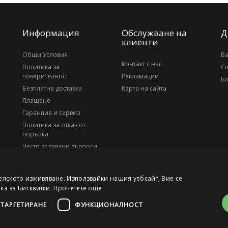
Информация
Обслужване на
Д
клиенти
Общи Условия
В
Контакт с нас
Политика за
С
поверителност
Рекламации
Бл
Безплатна доставка
Карта на сайта
Плащане
Гаранция и сервиз
Политика за отказ от
поръчка
Често задавани въпроси
За нас
елското изживяване. Използвайки нашия уебсайт, Вие се
ика за Бисквитки.
Прочетете още
ТАРГЕТИРАНЕ
ФУНКЦИОНАЛНОСТ
, ЕИК 203010795