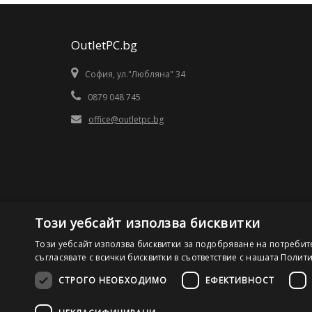
OutletPC.bg
София, ул."Любляна" 34
0879 048 745
office@outletpc.bg
Този уебсайт използва бисквитки
Този уебсайт използва бисквитки за подобряване на потребит
съгласявате с всички бисквитки в съответствие с нашата Полит
СТРОГО НЕОБХОДИМО
ЕФЕКТИВНОСТ
©2026 OutletPC.bg, Всички права запазени! Ди Ес Ай ООД