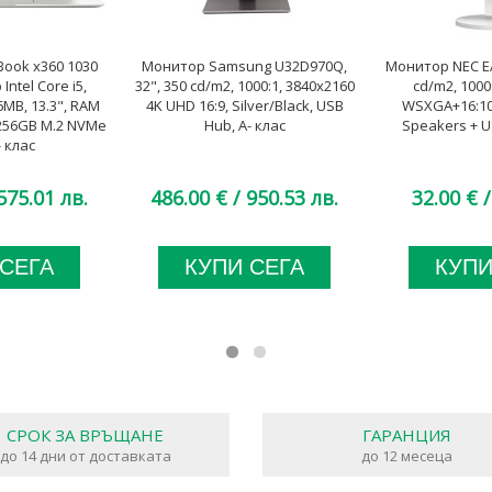
Book x360 1030
Монитор Samsung U32D970Q,
Монитор NEC EA
Intel Core i5,
32", 350 cd/m2, 1000:1, 3840x2160
cd/m2, 1000
MB, 13.3", RAM
4K UHD 16:9, Silver/Black, USB
WSXGA+16:10,
256GB M.2 NVMe
Hub, A- клас
Speakers + U
- клас
575.01 лв.
486.00 €
/ 950.53 лв.
32.00 €
/
 СЕГА
КУПИ СЕГА
КУПИ
СРОК ЗА ВРЪЩАНЕ
ГАРАНЦИЯ
до 14 дни от доставката
до 12 месеца