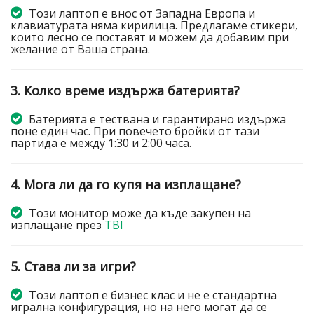
Този лаптоп е внос от Западна Европа и
клавиатурата няма кирилица. Предлагаме стикери,
които лесно се поставят и можем да добавим при
желание от Ваша страна.
3. Колко време издържа батерията?
Батерията е тествана и гарантирано издържа
поне един час. При повечето бройки от тази
партида е между 1:30 и 2:00 часа.
4. Мога ли да го купя на изплащане?
Този монитор може да къде закупен на
изплащане през
TBI
5. Става ли за игри?
Този лаптоп е бизнес клас и не е стандартна
игрална конфигурация, но на него могат да се