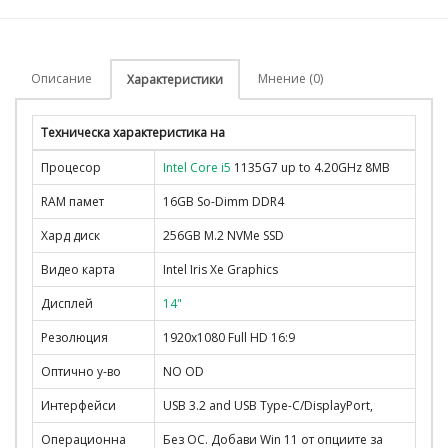
Описание
Мнение (0)
Характеристики
Техническа характеристика на
Процесор
Intel Core i5
1135G7 up to 4.20GHz 8MB
RAM памет
16GB So-Dimm DDR4
Хард диск
256GB M.2 NVMe SSD
Видео карта
Intel Iris Xe Graphics
Дисплей
14"
Резолюция
1920x1080 Full HD 16:9
Оптично у-во
NO OD
Интерфейси
USB 3.2 and USB Type-C/DisplayPort,
Операционна
Без ОС. Добави Win 11 от опциите за