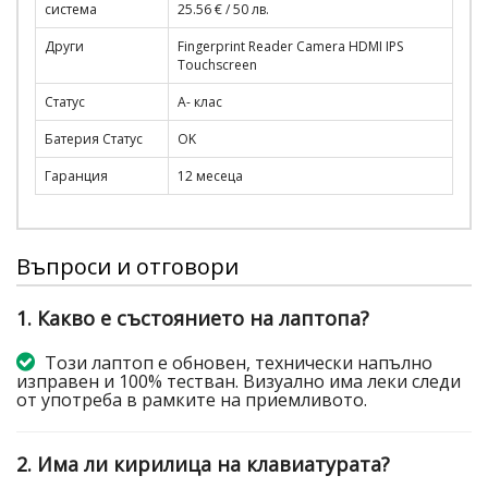
система
25.56 € / 50 лв.
Други
Fingerprint Reader Camera HDMI IPS
Touchscreen
Статус
A- клас
Батерия Статус
OK
Гаранция
12 месеца
Въпроси и отговори
1. Какво е състоянието на лаптопа?
Този лаптоп е обновен, технически напълно
изправен и 100% тестван. Визуално има леки следи
от употреба в рамките на приемливото.
2. Има ли кирилица на клавиатурата?