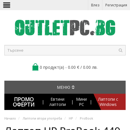
Влез
Регистрация
0 продукт(а) - 0.00 € / 0.00 лв.
МЕНЮ
ПРОМО
Евтини
Мини
Лаптопи с
|
|
|
ОФЕРТИ
лаптопи
PC
Windows
Начало
Лаптопи втора употреба
HP
ProBook