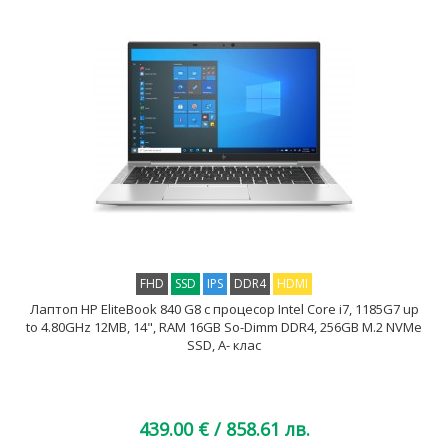
FHD
SSD
IPS
DDR4
HDMI
Лаптоп HP EliteBook 840 G8 с процесор Intel Core i7, 1185G7 up
to 4.80GHz 12MB, 14", RAM 16GB So-Dimm DDR4, 256GB M.2 NVMe
SSD, A- клас
439.00 €
/ 858.61 лв.