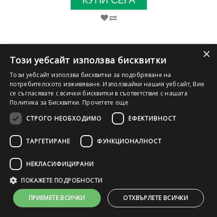
КУПИ СЕГА
×
Този уебсайт използва бисквитки
Този уебсайт използва бисквитки за подобряване на
потребителското изживяване. Използвайки нашия уебсайт, Вие
се съгласявате с всички бисквитки в съответствие с нашата
Политика за Бисквитки.
Прочетете още
СТРОГО НЕОБХОДИМО
ЕФЕКТИВНОСТ
ТАРГЕТИРАНЕ
ФУНКЦИОНАЛНОСТ
НЕКЛАСИФИЦИРАНИ
FHD
SSD
IPS
DDR4
HDMI
ПОКАЖЕТЕ ПОДРОБНОСТИ
Лаптоп HP EliteBook 840 G6 с процесор Intel Core i5, 8265U
ПРИЕМЕТЕ ВСИЧКИ
ОТХВЪРЛЕТЕ ВСИЧКИ
1600MHz 6MB, 14", RAM 8192MB So-Dimm DDR4, 256GB M.2 NVMe
SSD, A- клас