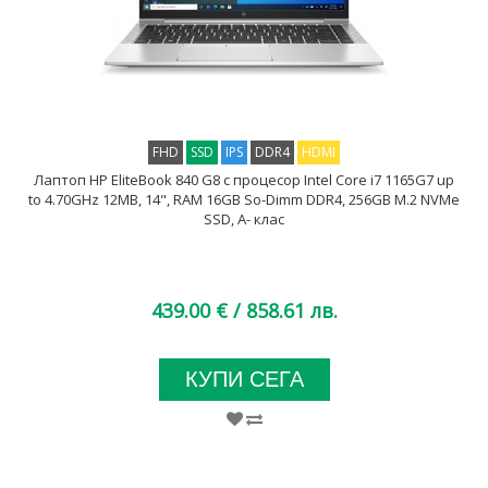
FHD
SSD
IPS
DDR4
HDMI
Лаптоп HP EliteBook 840 G8 с процесор Intel Core i7 1165G7 up
to 4.70GHz 12MB, 14", RAM 16GB So-Dimm DDR4, 256GB M.2 NVMe
SSD, A- клас
439.00 €
/ 858.61 лв.
КУПИ СЕГА