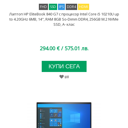
FHD
SSD
IPS
DDR4
HDMI
Лаптоп HP EliteBook 840 G7 с процесор Intel Core i5 10210U up
to 4.20GHz 6MB, 14", RAM 8GB So-Dimm DDR4, 256GB M.2 NVMe
SSD, A- клас
294.00 €
/ 575.01 лв.
КУПИ СЕГА