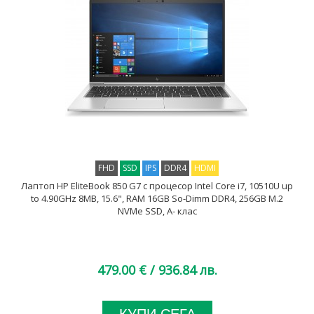
FHD
SSD
IPS
DDR4
HDMI
Лаптоп HP EliteBook 850 G7 с процесор Intel Core i7, 10510U up
to 4.90GHz 8MB, 15.6", RAM 16GB So-Dimm DDR4, 256GB M.2
NVMe SSD, A- клас
479.00 €
/ 936.84 лв.