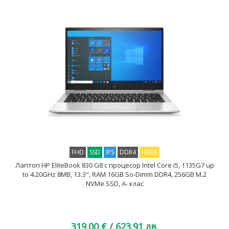
FHD
SSD
IPS
DDR4
HDMI
Лаптоп HP EliteBook 830 G8 с процесор Intel Core i5, 1135G7 up
to 4.20GHz 8MB, 13.3", RAM 16GB So-Dimm DDR4, 256GB M.2
NVMe SSD, A- клас
319.00 €
/ 623.91 лв.