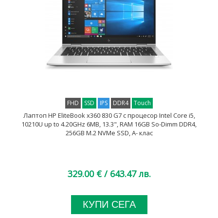
FHD
SSD
IPS
DDR4
Touch
Лаптоп HP EliteBook x360 830 G7 с процесор Intel Core i5,
10210U up to 4.20GHz 6MB, 13.3", RAM 16GB So-Dimm DDR4,
256GB M.2 NVMe SSD, A- клас
329.00 €
/ 643.47 лв.
КУПИ СЕГА