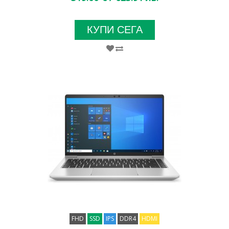
КУПИ СЕГА
FHD
SSD
IPS
DDR4
HDMI