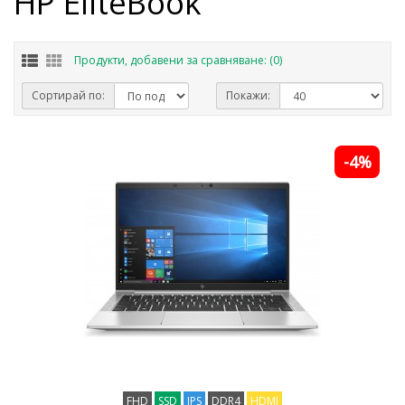
HP EliteBook
Продукти, добавени за сравняване: (0)
Сортирай по:
Покажи:
-4%
FHD
SSD
IPS
DDR4
HDMI