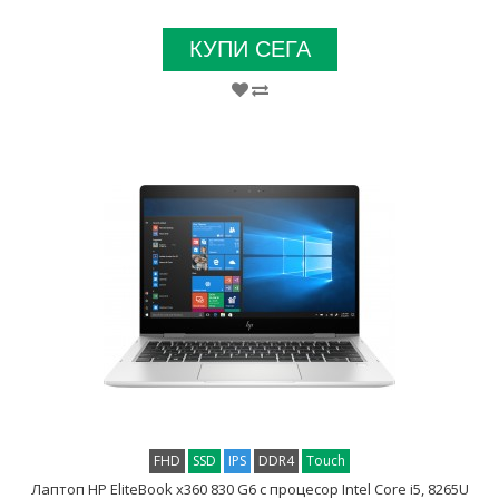
КУПИ СЕГА
FHD
SSD
IPS
DDR4
Touch
Лаптоп HP EliteBook x360 830 G6 с процесор Intel Core i5, 8265U