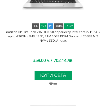
FHD
SSD
IPS
DDR4
Touch
Лаптоп HP EliteBook x360 830 G8 с процесор Intel Core i5 1135G7
up to 4.20GHz 8MB, 13.3", RAM 16GB DDR4 Onboard, 256GB M.2
NVMe SSD, A- клас
359.00 €
/ 702.14 лв.
КУПИ СЕГА