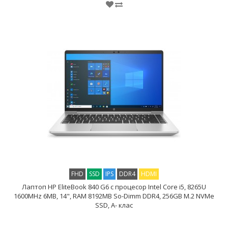
FHD
SSD
IPS
DDR4
HDMI
Лаптоп HP EliteBook 840 G6 с процесор Intel Core i5, 8265U
1600MHz 6MB, 14", RAM 8192MB So-Dimm DDR4, 256GB M.2 NVMe
SSD, A- клас