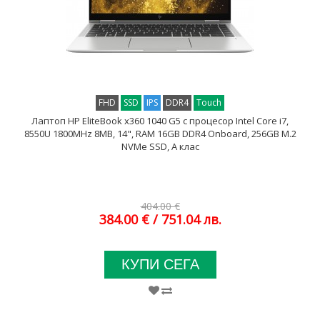
FHD
SSD
IPS
DDR4
Touch
Лаптоп HP EliteBook x360 1040 G5 с процесор Intel Core i7,
8550U 1800MHz 8MB, 14", RAM 16GB DDR4 Onboard, 256GB M.2
NVMe SSD, A клас
404.00 €
384.00 €
/ 751.04 лв.
КУПИ СЕГА