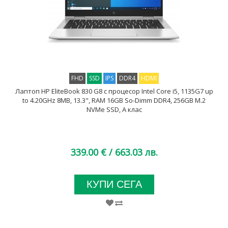
FHD
SSD
IPS
DDR4
HDMI
Лаптоп HP EliteBook 830 G8 с процесор Intel Core i5, 1135G7 up
to 4.20GHz 8MB, 13.3", RAM 16GB So-Dimm DDR4, 256GB M.2
NVMe SSD, A клас
339.00 €
/ 663.03 лв.
КУПИ СЕГА