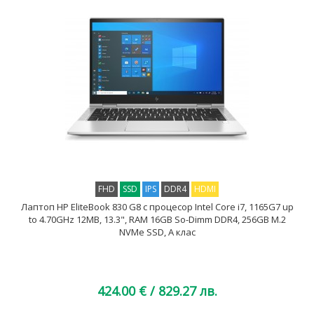
FHD
SSD
IPS
DDR4
HDMI
Лаптоп HP EliteBook 830 G8 с процесор Intel Core i7, 1165G7 up
to 4.70GHz 12MB, 13.3", RAM 16GB So-Dimm DDR4, 256GB M.2
NVMe SSD, A клас
424.00 €
/ 829.27 лв.