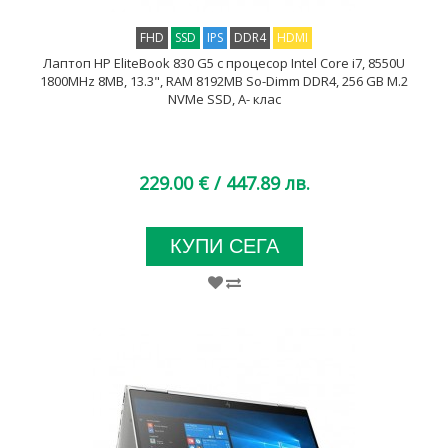
FHD
SSD
IPS
DDR4
HDMI
Лаптоп HP EliteBook 830 G5 с процесор Intel Core i7, 8550U
1800MHz 8MB, 13.3", RAM 8192MB So-Dimm DDR4, 256 GB M.2
NVMe SSD, A- клас
229.00 €
/ 447.89 лв.
КУПИ СЕГА