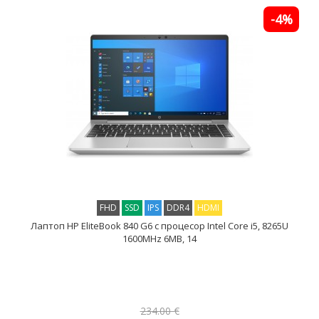
-4%
FHD
SSD
IPS
DDR4
HDMI
Лаптоп HP EliteBook 840 G6 с процесор Intel Core i5, 8265U
1600MHz 6MB, 14
234.00 €