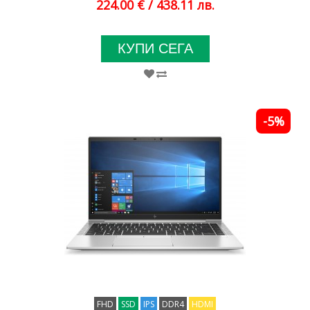
224.00 €
/ 438.11 лв.
КУПИ СЕГА
-5%
FHD
SSD
IPS
DDR4
HDMI