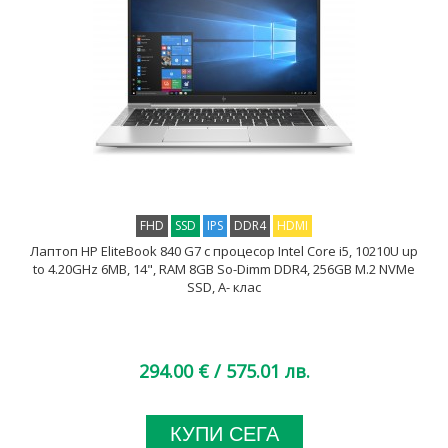
FHD
SSD
IPS
DDR4
HDMI
Лаптоп HP EliteBook 840 G7 с процесор Intel Core i5, 10210U up
to 4.20GHz 6MB, 14", RAM 8GB So-Dimm DDR4, 256GB M.2 NVMe
SSD, A- клас
294.00 €
/ 575.01 лв.
КУПИ СЕГА