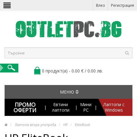
Влез
Регистрация
0 продукт(а) - 0.00 € / 0.00 лв.
МЕНЮ
ПРОМО
Евтини
Мини
Лаптопи с
|
|
|
ОФЕРТИ
лаптопи
PC
Windows
Лаптопи втора употреба
HP
EliteBook