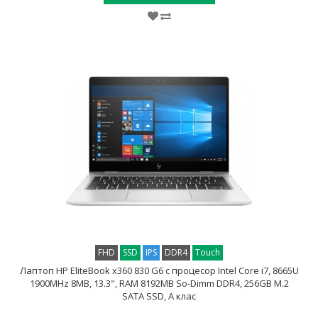
FHD
SSD
IPS
DDR4
Touch
Лаптоп HP EliteBook x360 830 G6 с процесор Intel Core i7, 8665U
1900MHz 8MB, 13.3", RAM 8192MB So-Dimm DDR4, 256GB M.2
SATA SSD, A клас