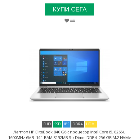
КУПИ СЕГА
FHD
SSD
IPS
DDR4
HDMI
Лаптоп HP EliteBook 840 G6 с процесор Intel Core i5, 8265U
1600MHz 6MB, 14", RAM 8192MB So-Dimm DDR4, 256 GB M.2 NVMe