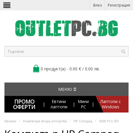
Влез
Регистрация
0 продукт(а) - 0.00 € / 0.00 лв.
МЕНЮ
ПРОМО
Евтини
Мини
Лаптопи с
|
|
|
ОФЕРТИ
лаптопи
PC
Windows
Начало
Компютри втора употреба
HP Compaq
6300 Pro SFF