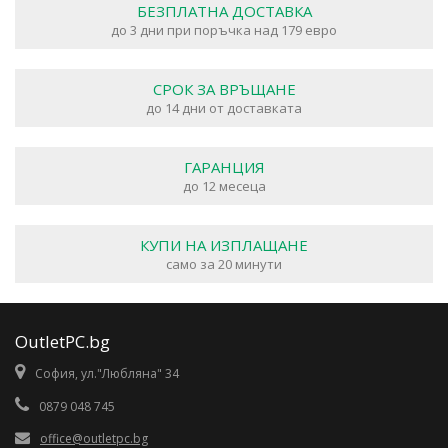
БЕЗПЛАТНА ДОСТАВКА
до 3 дни при поръчка над 179 евро
СРОК ЗА ВРЪЩАНЕ
до 14 дни от доставката
ГАРАНЦИЯ
до 12 месеца
КУПИ НА ИЗПЛАЩАНЕ
само за 20 минути
OutletPC.bg
София, ул."Любляна" 34
0879 048 745
office@outletpc.bg