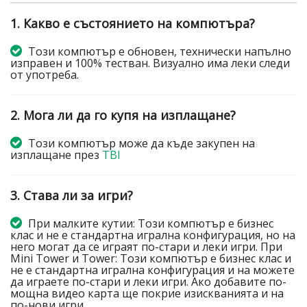
1. Какво е състоянието на компютъра?
Този компютър е обновен, технически напълно
изправен и 100% тестван. Визуално има леки следи
от употреба.
2. Мога ли да го купя на изплащане?
Този компютър може да къде закупен на
изплащане през
TBI
3. Става ли за игри?
При малките кутии: Този компютър е бизнес
клас и не е стандартна игрална конфигурация, но на
него могат да се играят по-стари и леки игри. При
Mini Tower и Tower: Този компютър е бизнес клас и
не е стандартна игрална конфигурация и на можете
да играете по-стари и леки игри. Ако добавите по-
мощна видео карта ще покрие изискванията и на
по-нови игри.