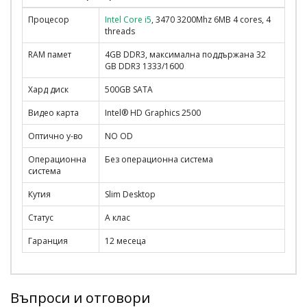
Процесор
Intel Core i5
, 3470 3200Mhz 6MB 4 cores, 4
threads
RAM памет
4GB DDR3, максимална поддържана 32
GB DDR3 1333/1600
Хард диск
500GB SATA
Видео карта
Intel® HD Graphics 2500
Оптично у-во
NO OD
Операционна
Без операционна система
система
Кутия
Slim Desktop
Статус
A клас
Гаранция
12 месеца
Въпроси и отговори