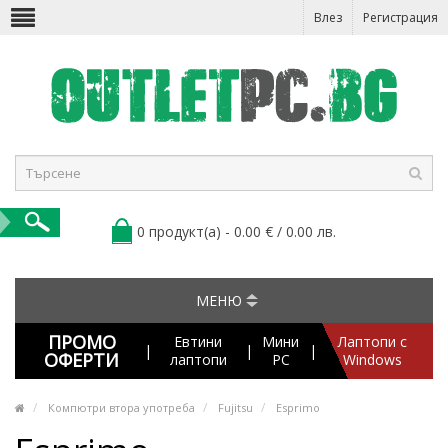
Влез
Регистрация
0 продукт(а) - 0.00 € / 0.00 лв.
МЕНЮ
ПРОМО
Евтини
Мини
Лаптопи с
|
|
|
ОФЕРТИ
лаптопи
PC
Windows
Компютри втора употреба
Fujitsu
Esprimo