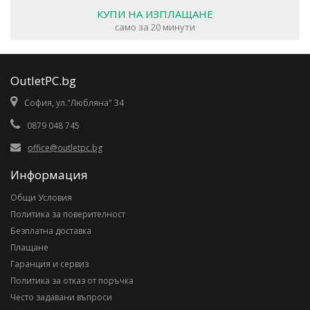
КУПИ НА ИЗПЛАЩАНЕ
само за 20 минути
OutletPC.bg
София, ул."Любляна" 34
0879 048 745
office@outletpc.bg
Информация
Общи Условия
Политика за поверителност
Безплатна доставка
Плащане
Гаранция и сервиз
Политика за отказ от поръчка
Често задавани въпроси