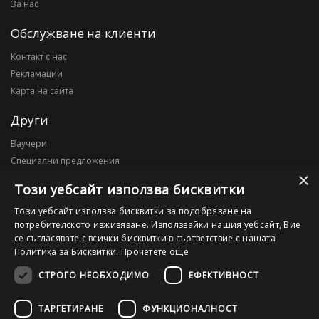
За нас
Обслужване на клиенти
Контакт с нас
Рекламации
Карта на сайта
Други
Ваучери
Специални предложения
×
Блог
Този уебсайт използва бисквитки
Моят профил
Този уебсайт използва бисквитки за подобряване на
потребителското изживяване. Използвайки нашия уебсайт, Вие
Моят профил
се съгласявате с всички бисквитки в съответствие с нашата
История на поръчките
Политика за Бисквитки.
Прочетете още
Желани продукти
СТРОГО НЕОБХОДИМО
ЕФЕКТИВНОСТ
ТАРГЕТИРАНЕ
ФУНКЦИОНАЛНОСТ