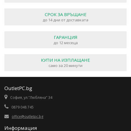
СРОК ЗА ВРЪЩАНЕ
до 14 дни от доставката
ГАРАНЦИЯ
до 12 месеца
КУПИ НА ИЗПЛАЩАНЕ
само за 20 минути
OutletPC.bg
София, ул."Любляна" 34
0879 048 745
office@outletpc.bg
Информация