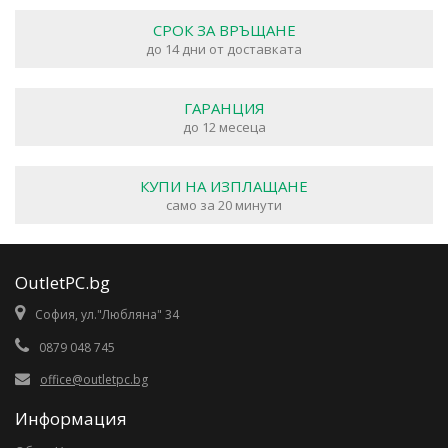
СРОК ЗА ВРЪЩАНЕ
до 14 дни от доставката
ГАРАНЦИЯ
до 12 месеца
КУПИ НА ИЗПЛАЩАНЕ
само за 20 минути
OutletPC.bg
София, ул."Любляна" 34
0879 048 745
office@outletpc.bg
Информация