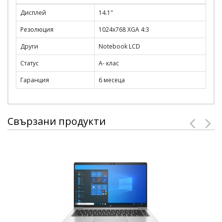
Дисплей
14.1"
Резолюция
1024x768 XGA 4:3
Други
Notebook LCD
Статус
A- клас
Гаранция
6 месеца
Свързани продукти