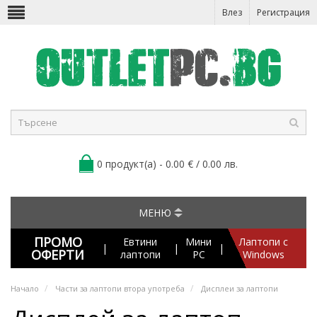
Влез
Регистрация
0 продукт(а) - 0.00 € / 0.00 лв.
МЕНЮ
ПРОМО
Евтини
Мини
Лаптопи с
|
|
|
ОФЕРТИ
лаптопи
PC
Windows
Начало
Части за лаптопи втора употреба
Дисплеи за лаптопи