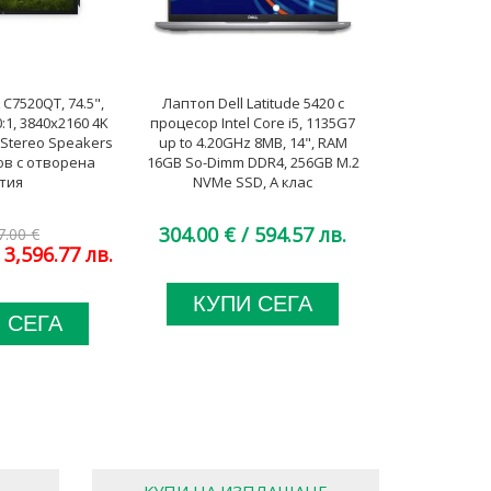
C7520QT, 74.5",
Лаптоп Dell Latitude 5420 с
Лаптоп Leno
:1, 3840x2160 4K
процесор Intel Core i5, 1135G7
Gen 2 с проце
, Stereo Speakers
up to 4.20GHz 8MB, 14", RAM
1135G7 2400M
ов с отворена
16GB So-Dimm DDR4, 256GB M.2
16GB So-Dimm
тия
NVMe SSD, A клас
NVMe S
304.00 €
/ 594.57 лв.
294.00 €
7.00 €
 3,596.77 лв.
КУПИ СЕГА
КУП
 СЕГА