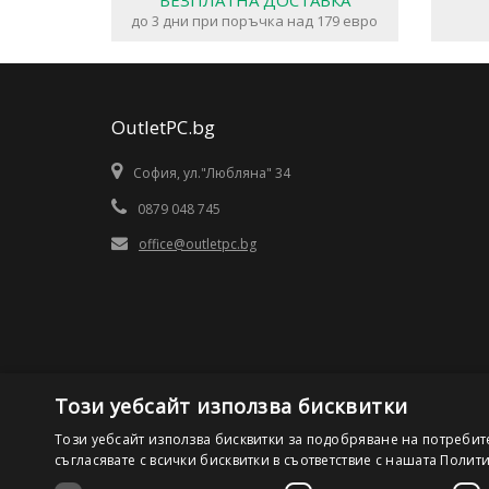
БЕЗПЛАТНА ДОСТАВКА
до 3 дни при поръчка над 179 евро
OutletPC.bg
София, ул."Любляна" 34
0879 048 745
office@outletpc.bg
Този уебсайт използва бисквитки
Този уебсайт използва бисквитки за подобряване на потребит
съгласявате с всички бисквитки в съответствие с нашата Полит