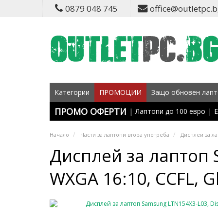
0879 048 745
office@outletpc.
Категории
ПРОМОЦИИ
Защо обновен лапт
ПРОМО ОФЕРТИ
|
Лаптопи до 100 евро
|
Е
Начало
Части за лаптопи втора употреба
Дисплеи за л
Дисплей за лаптоп S
WXGA 16:10, CCFL, Gl