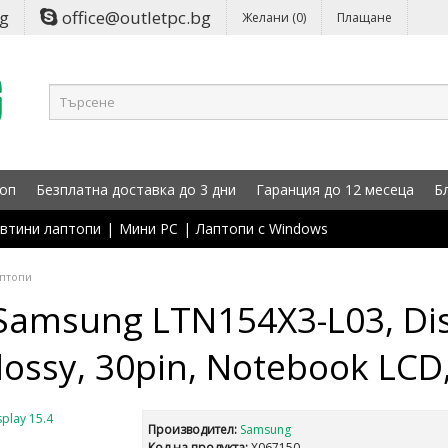
bg
office@outletpc.bg
Желани (0)
Плащане
оп
Безплатна доставка до 3 дни
Гаранция до 12 месеца
Б
втини лаптопи
|
Мини PC
|
Лаптопи с Windows
аптопи
amsung LTN154X3-L03, Dis
ossy, 30pin, Notebook LCD,
Производител:
Samsung
Код на продукта:
X067150