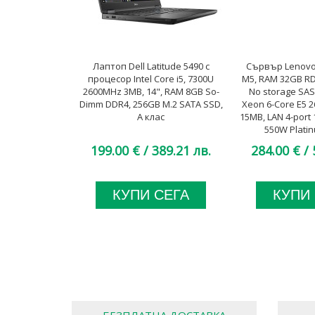
Лаптоп Dell Latitude 5490 с
Сървър Lenovo
процесор Intel Core i5, 7300U
M5, RAM 32GB R
2600MHz 3MB, 14", RAM 8GB So-
No storage SAS 
Dimm DDR4, 256GB M.2 SATA SSD,
Xeon 6-Core E5 
A клас
15MB, LAN 4-port 
550W Platin
199.00 €
/ 389.21 лв.
284.00 €
/ 
КУПИ СЕГА
КУПИ