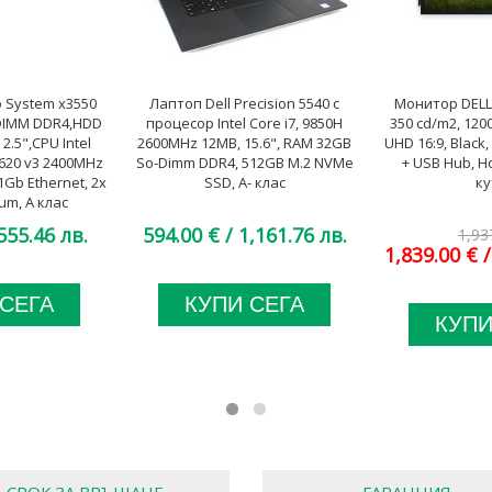
 System x3550
Лаптоп Dell Precision 5540 с
Монитор DELL 
DIMM DDR4,HDD
процесор Intel Core i7, 9850H
350 cd/m2, 1200
2.5",CPU Intel
2600MHz 12MB, 15.6", RAM 32GB
UHD 16:9, Black
2620 v3 2400MHz
So-Dimm DDR4, 512GB M.2 NVMe
+ USB Hub, Н
1Gb Ethernet, 2x
SSD, A- клас
ку
um, A клас
555.46 лв.
594.00 €
/ 1,161.76 лв.
1,93
1,839.00 €
/
 СЕГА
КУПИ СЕГА
КУПИ