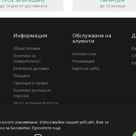
СРОК ЗА ВРЪЩАНЕ
ГАРАНЦИЯ
до 14 дни от доставката
до 12 месеца
Информация
Обслужване на
Д
клиенти
Общи Условия
В
Контакт с нас
Политика за
С
поверителност
Рекламации
Бл
Безплатна доставка
Карта на сайта
Плащане
Гаранция и сервиз
Политика за отказ от
поръчка
Често задавани въпроси
За нас
елското изживяване. Използвайки нашия уебсайт, Вие се
ика за Бисквитки.
Прочетете още