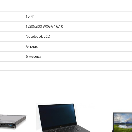
15.4"
1280x800 WXGA 16:10
Notebook LCD
A- клас
6 месеца