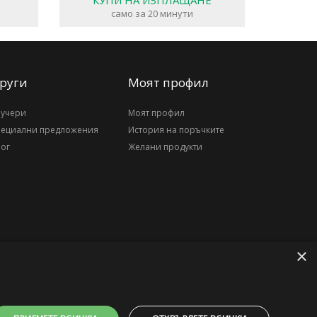
КУПИ НА ИЗПЛАЩАНЕ
само за 20 минути
руги
Моят профил
аучери
Моят профил
пециални предложения
История на поръчките
ог
Желани продукти
×