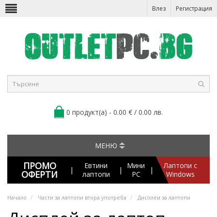
Влез
Регистрация
0 продукт(а) - 0.00 € / 0.00 лв.
МЕНЮ
ПРОМО
Евтини
Мини
Лаптопи с
|
|
|
ОФЕРТИ
лаптопи
PC
Windows
Начало
Части за лаптопи втора употреба
Дисплеи за лаптопи