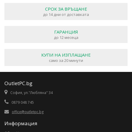
СРОК ЗА ВРЪЩАНЕ
до 14 дни от доставката
ГАРАНЦИЯ
до 12 месеца
КУПИ НА ИЗПЛАЩАНЕ
само за 20 минути
OutletPC.bg
София, ул."Любляна" 34
0879 048 745
office@outletpc.bg
Информация