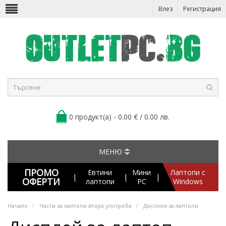
Влез
Регистрация
0 продукт(а) - 0.00 € / 0.00 лв.
МЕНЮ
ПРОМО
Евтини
Мини
Лаптопи с
|
|
|
ОФЕРТИ
лаптопи
PC
Windows
Начало
Части за лаптопи втора употреба
Дисплеи за лаптопи