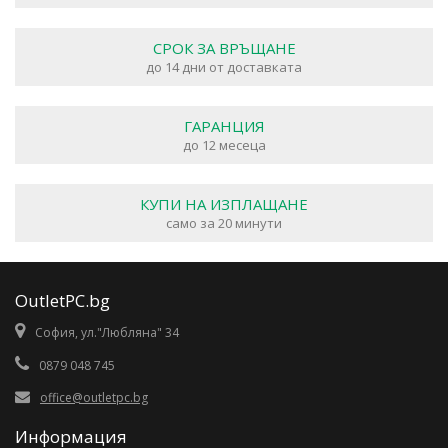
СРОК ЗА ВРЪЩАНЕ
до 14 дни от доставката
ГАРАНЦИЯ
до 12 месеца
КУПИ НА ИЗПЛАЩАНЕ
само за 20 минути
OutletPC.bg
София, ул."Любляна" 34
0879 048 745
office@outletpc.bg
Информация