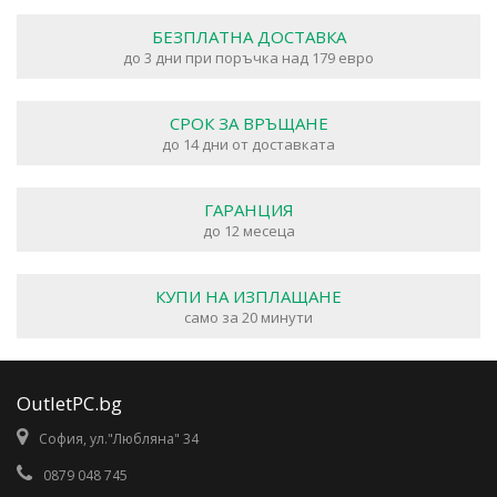
БЕЗПЛАТНА ДОСТАВКА
до 3 дни при поръчка над 179 евро
СРОК ЗА ВРЪЩАНЕ
до 14 дни от доставката
ГАРАНЦИЯ
до 12 месеца
КУПИ НА ИЗПЛАЩАНЕ
само за 20 минути
OutletPC.bg
София, ул."Любляна" 34
0879 048 745