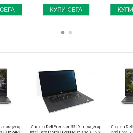
 СЕГА
КУПИ СЕГА
КУПИ
0 с процесор
Лаптоп Dell Precision 5540 с процесор
Лаптоп Dell
4.60GHz 24MB,
Intel Core i7 9850H 2600MHz 12MB, 15.6",
Intel Core i