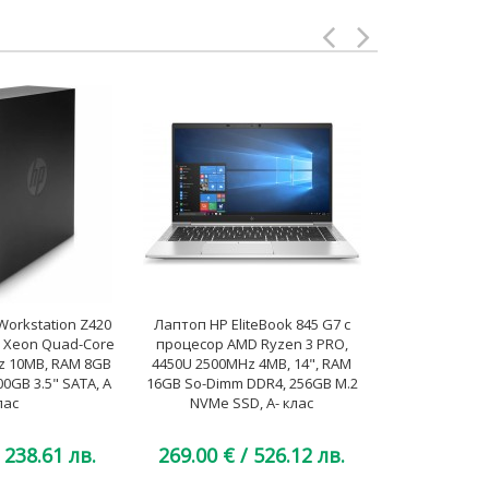
orkstation Z420
Лаптоп HP EliteBook 845 G7 с
Лаптоп Dell
l Xeon Quad-Core
процесор AMD Ryzen 3 PRO,
процесор Intel
z 10MB, RAM 8GB
4450U 2500MHz 4MB, 14", RAM
to 4.40GHz 8
0GB 3.5" SATA, A
16GB So-Dimm DDR4, 256GB M.2
So-Dimm 
лас
NVMe SSD, A- клас
 238.61 лв.
269.00 €
/ 526.12 лв.
324.00 €