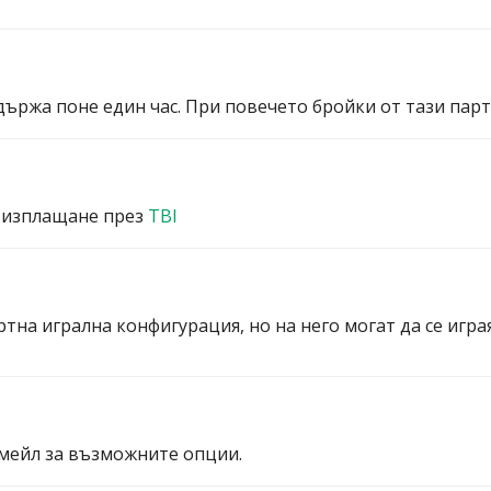
ържа поне един час. При повечето бройки от тази партид
 изплащане през
TBI
ртна игрална конфигурация, но на него могат да се игра
мейл за възможните опции.