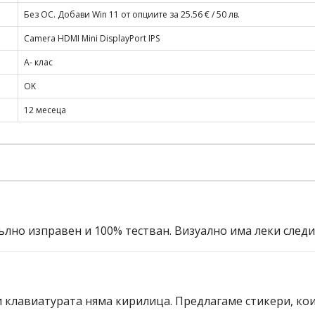
Без ОС. Добави Win 11 от опциите за 25.56 € / 50 лв.
Camera HDMI Mini DisplayPort IPS
A- клас
OK
12 месеца
ълно изправен и 100% тестван. Визуално има леки след
и клавиатурата няма кирилица. Предлагаме стикери, ко