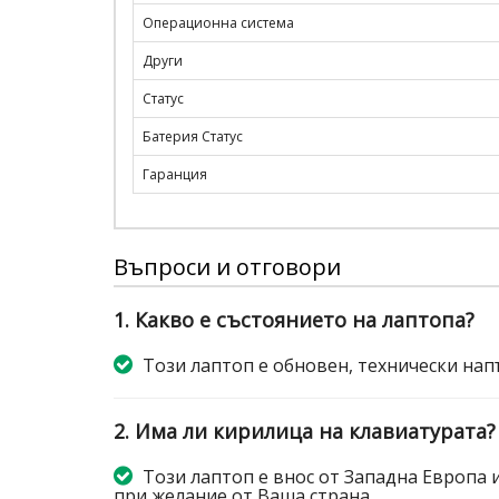
Операционна система
Други
Статус
Батерия Статус
Гаранция
Въпроси и отговори
1. Какво е състоянието на лаптопа?
Този лаптоп е обновен, технически нап
2. Има ли кирилица на клавиатурата?
Този лаптоп е внос от Западна Европа 
при желание от Ваша страна.