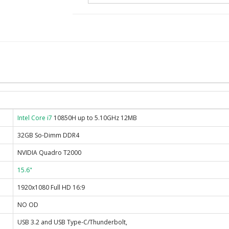
Intel Core i7
10850H up to 5.10GHz 12MB
32GB So-Dimm DDR4
NVIDIA Quadro T2000
15.6"
1920x1080 Full HD 16:9
NO OD
USB 3.2 and USB Type-C/Thunderbolt,