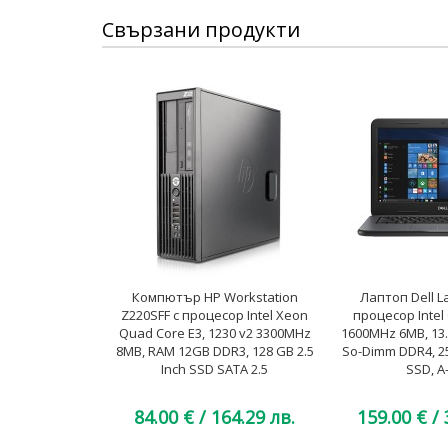
Свързани продукти
Компютър HP Workstation
Лаптоп Dell La
Z220SFF с процесор Intel Xeon
процесор Intel 
Quad Core E3, 1230 v2 3300MHz
1600MHz 6MB, 13
8MB, RAM 12GB DDR3, 128 GB 2.5
So-Dimm DDR4, 2
Inch SSD SATA 2.5
SSD, A
84.00 €
/ 164.29 лв.
159.00 €
/ 