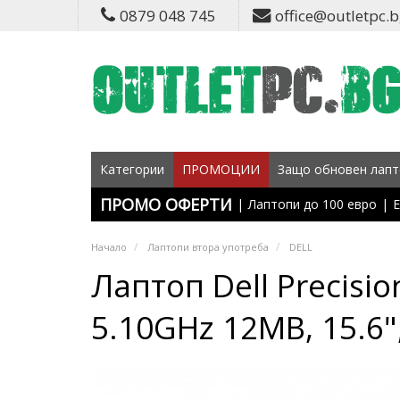
0879 048 745
office@outletpc.
Категории
ПРОМОЦИИ
Защо обновен лапт
ПРОМО ОФЕРТИ
|
Лаптопи до 100 евро
|
Е
Начало
Лаптопи втора употреба
DELL
Лаптоп Dell Precisio
5.10GHz 12MB, 15.6"