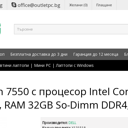
bg
office@outletpc.bg
Желани (0)
Плащане
оп
Безплатна доставка до 3 дни
Гаранция до 12 месеца
Б
втини лаптопи
|
Мини PC
|
Лаптопи с Windows
n 7550 с процесор Intel Co
, RAM 32GB So-Dimm DDR4,
Производител:
DELL
Код на продукта:
X131518