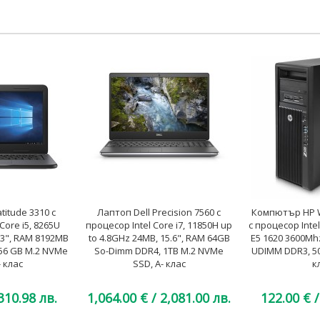
titude 3310 с
Лаптоп Dell Precision 7560 с
Компютър HP W
Core i5, 8265U
процесор Intel Core i7, 11850H up
с процесор Inte
.3", RAM 8192MB
to 4.8GHz 24MB, 15.6", RAM 64GB
E5 1620 3600Mh
56 GB M.2 NVMe
So-Dimm DDR4, 1TB M.2 NVMe
UDIMM DDR3, 50
- клас
SSD, A- клас
к
310.98 лв.
1,064.00 €
/ 2,081.00 лв.
122.00 €
/