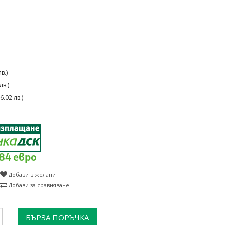
в.)
в.)
.02 лв.)
.84 евро
Добави в желани
Добави за сравняване
БЪРЗА ПОРЪЧКА