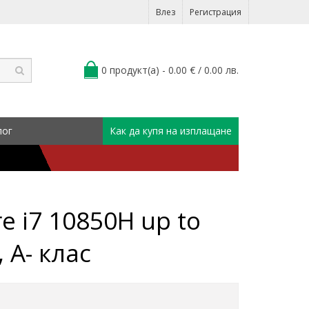
Влез
Регистрация
0 продукт(а) - 0.00 € / 0.00 лв.
лог
Как да купя на изплащане
re i7 10850H up to
 A- клас