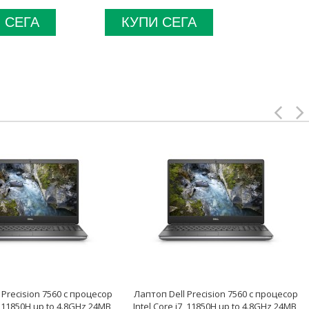
 СЕГА
КУПИ СЕГА
КУП
 Precision 7560 с процесор
Лаптоп Dell Precision 7560 с процесор
7, 11850H up to 4.8GHz 24MB,
Intel Core i7, 11850H up to 4.8GHz 24MB,