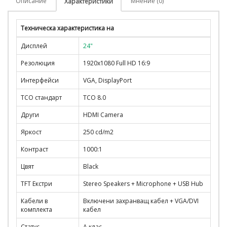
Описание
Мнение (0)
Характеристики
Техническа характеристика на
Дисплей
24"
Резолюция
1920x1080 Full HD 16:9
Интерфейси
VGA, DisplayPort
TCO стандарт
TCO 8.0
Други
HDMI Camera
Яркост
250 cd/m2
Контраст
1000:1
Цвят
Black
TFT Екстри
Stereo Speakers + Microphone + USB Hub
Кабели в
Включени захранващ кабел + VGA/DVI
комплекта
кабел
Статус
А клас