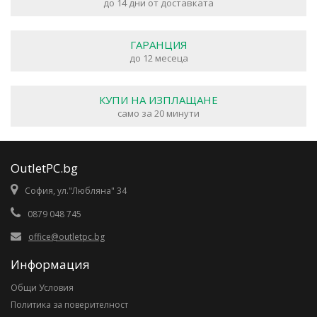
до 14 дни от доставката
ГАРАНЦИЯ
до 12 месеца
КУПИ НА ИЗПЛАЩАНЕ
само за 20 минути
OutletPC.bg
София, ул."Любляна" 34
0879 048 745
office@outletpc.bg
Информация
Общи Условия
Политика за поверителност