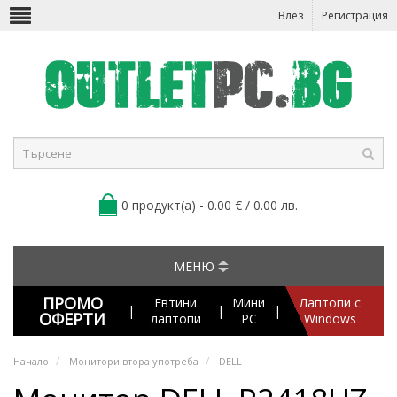
Влез
Регистрация
0 продукт(а) - 0.00 € / 0.00 лв.
МЕНЮ
ПРОМО
Евтини
Мини
Лаптопи с
|
|
|
ОФЕРТИ
лаптопи
PC
Windows
Начало
Монитори втора употреба
DELL