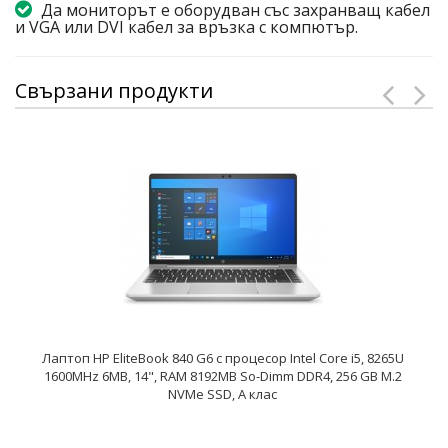
Да мониторът е оборудван със захранващ кабел
и VGA или DVI кабел за връзка с компютър.
Свързани продукти
Лаптоп HP EliteBook 840 G6 с процесор Intel Core i5, 8265U
1600MHz 6MB, 14", RAM 8192MB So-Dimm DDR4, 256 GB M.2
NVMe SSD, A клас