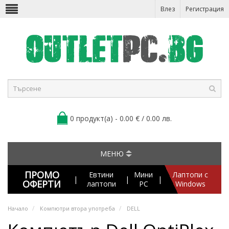
Влез
Регистрация
0 продукт(а) - 0.00 € / 0.00 лв.
МЕНЮ
ПРОМО
Евтини
Мини
Лаптопи с
|
|
|
ОФЕРТИ
лаптопи
PC
Windows
Начало
Компютри втора употреба
DELL