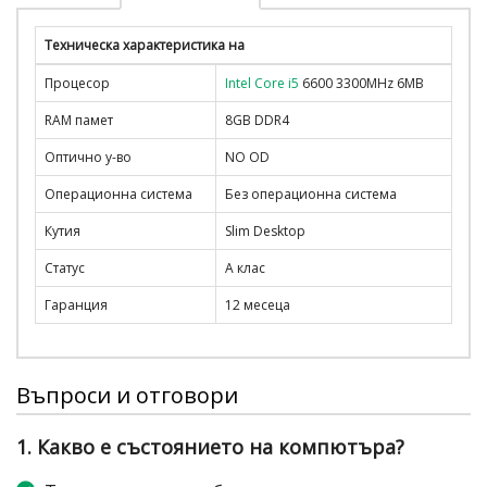
Техническа характеристика на
Процесор
Intel Core i5
6600 3300MHz 6MB
RAM памет
8GB DDR4
Оптично у-во
NO OD
Операционна система
Без операционна система
Кутия
Slim Desktop
Статус
A клас
Гаранция
12 месеца
Въпроси и отговори
1. Какво е състоянието на компютъра?