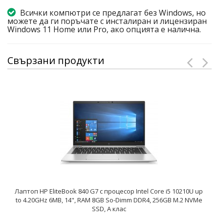
Всички компютри се предлагат без Windows, но
можете да ги поръчате с инсталиран и лицензиран
Windows 11 Home или Pro, ако опцията е налична.
Свързани продукти
Лаптоп HP EliteBook 840 G7 с процесор Intel Core i5 10210U up
to 4.20GHz 6MB, 14", RAM 8GB So-Dimm DDR4, 256GB M.2 NVMe
SSD, A клас