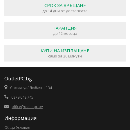
СРОК ЗА ВРЪЩАНЕ
до 14 дни от доставката
ГАРАНЦИЯ
до 12 месеца
КУПИ НА ИЗПЛАЩАНЕ
само за 20 минути
OutletPC.bg
София, ул."Любляна" 34
0879 048 745
office@outletpc.bg
Информация
Общи Условия