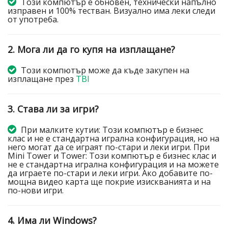
Този компютър е обновен, технически напълно
изправен и 100% тестван. Визуално има леки следи
от употреба.
2. Мога ли да го купя на изплащане?
Този компютър може да къде закупен на
изплащане през
TBI
3. Става ли за игри?
При малките кутии: Този компютър е бизнес
клас и не е стандартна игрална конфигурация, но на
него могат да се играят по-стари и леки игри. При
Mini Tower и Tower: Този компютър е бизнес клас и
не е стандартна игрална конфигурация и на можете
да играете по-стари и леки игри. Ако добавите по-
мощна видео карта ще покрие изискванията и на
по-нови игри.
4. Има ли Windows?