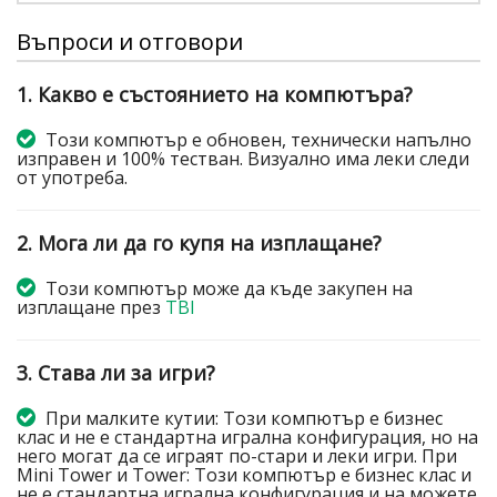
Въпроси и отговори
1. Какво е състоянието на компютъра?
Този компютър е обновен, технически напълно
изправен и 100% тестван. Визуално има леки следи
от употреба.
2. Мога ли да го купя на изплащане?
Този компютър може да къде закупен на
изплащане през
TBI
3. Става ли за игри?
При малките кутии: Този компютър е бизнес
клас и не е стандартна игрална конфигурация, но на
него могат да се играят по-стари и леки игри. При
Mini Tower и Tower: Този компютър е бизнес клас и
не е стандартна игрална конфигурация и на можете