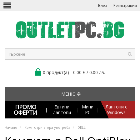
Влез
Регистрация
0 продукт(а) - 0.00 € / 0.00 лв.
МЕНЮ
ПРОМО
Евтини
Мини
Лаптопи с
|
|
|
ОФЕРТИ
лаптопи
PC
Windows
Начало
Компютри втора употреба
DELL