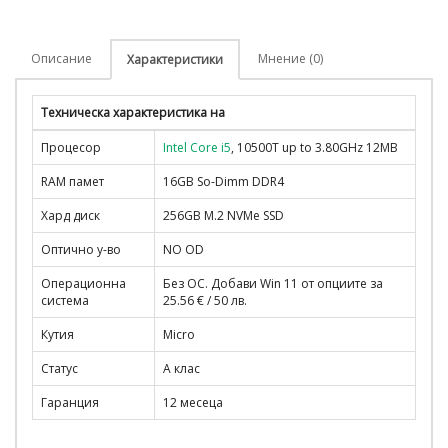
Описание
Мнение (0)
Характеристики
Техническа характеристика на
Процесор
Intel Core i5
, 10500T up to 3.80GHz 12MB
RAM памет
16GB So-Dimm DDR4
Хард диск
256GB M.2 NVMe SSD
Оптично у-во
NO OD
Операционна
Без ОС. Добави Win 11 от опциите за
система
25.56 € / 50 лв.
Кутия
Micro
Статус
A клас
Гаранция
12 месеца