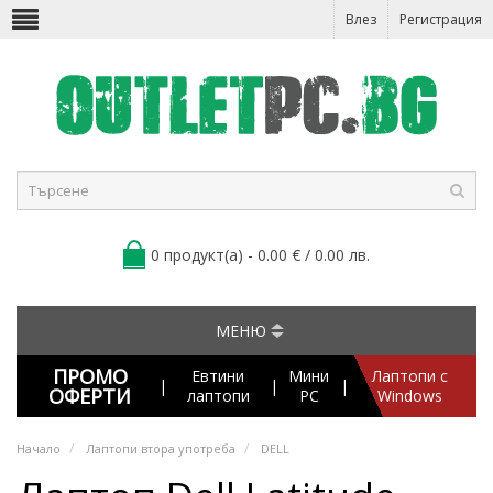
Влез
Регистрация
0 продукт(а) - 0.00 € / 0.00 лв.
МЕНЮ
ПРОМО
Евтини
Мини
Лаптопи с
|
|
|
ОФЕРТИ
лаптопи
PC
Windows
Начало
Лаптопи втора употреба
DELL