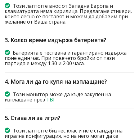
Този лаптоп е внос от Западна Европа и
клавиатурата няма кирилица. Предлагаме стикери,
които лесно се поставят и можем да добавим при
желание от Ваша страна.
3. Колко време издържа батерията?
Батерията е тествана и гарантирано издържа
поне един час. При повечето бройки от тази
партида е между 1:30 и 2:00 часа.
4. Мога ли да го купя на изплащане?
Този монитор може да къде закупен на
изплащане през
TBI
5. Става ли за игри?
Този лаптоп е бизнес клас и не е стандартна
игрална конфигурация, но на него могат да се