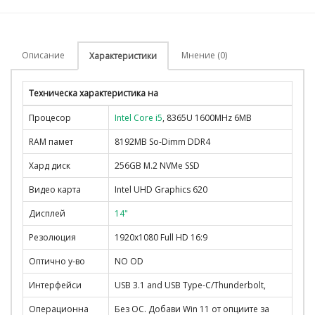
Описание
Мнение (0)
Характеристики
Техническа характеристика на
Процесор
Intel Core i5
, 8365U 1600MHz 6MB
RAM памет
8192MB So-Dimm DDR4
Хард диск
256GB M.2 NVMe SSD
Видео карта
Intel UHD Graphics 620
Дисплей
14"
Резолюция
1920x1080 Full HD 16:9
Оптично у-во
NO OD
Интерфейси
USB 3.1 and USB Type-C/Thunderbolt,
Операционна
Без ОС. Добави Win 11 от опциите за