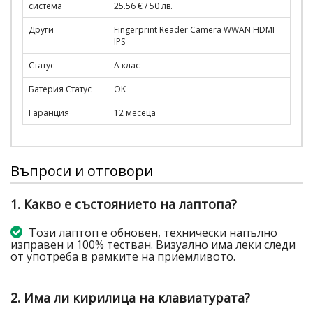
система
25.56 € / 50 лв.
Други
Fingerprint Reader Camera WWAN HDMI
IPS
Статус
A клас
Батерия Статус
OK
Гаранция
12 месеца
Въпроси и отговори
1. Какво е състоянието на лаптопа?
Този лаптоп е обновен, технически напълно
изправен и 100% тестван. Визуално има леки следи
от употреба в рамките на приемливото.
2. Има ли кирилица на клавиатурата?