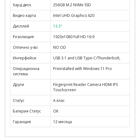
Хард диск
256GB M.2 NVMe SSD
Видео карта
Intel UHD Graphics 620
Дисплей
13.3"
Резолюция
1920x1080 Full HD 16:9
Оптично у-во
NO OD
Интерфейси
USB 3.1 and USB Type-C/Thunderbolt,
Операционна
Preinstalled with Windows 11 Pro
система
Други
Fingerprint Reader Camera HDMI IPS
Touchscreen
Статус
A клас
Батерия Статус
OK
Гаранция
12 месеца