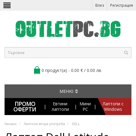
Влез
Регистрация
0 продукт(а) - 0.00 € / 0.00 лв.
МЕНЮ
ПРОМО
Евтини
Мини
Лаптопи с
|
|
|
ОФЕРТИ
лаптопи
PC
Windows
Начало
Лаптопи втора употреба
DELL