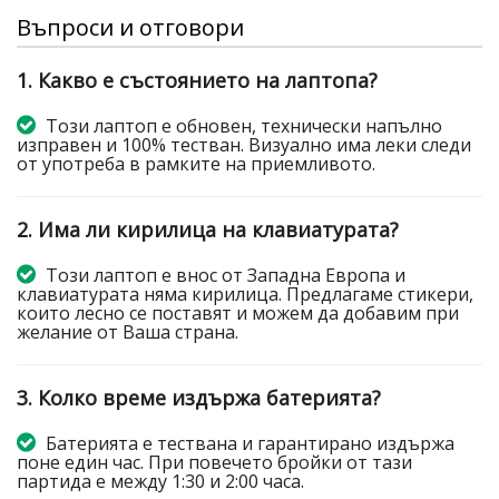
Въпроси и отговори
1. Какво е състоянието на лаптопа?
Този лаптоп е обновен, технически напълно
изправен и 100% тестван. Визуално има леки следи
от употреба в рамките на приемливото.
2. Има ли кирилица на клавиатурата?
Този лаптоп е внос от Западна Европа и
клавиатурата няма кирилица. Предлагаме стикери,
които лесно се поставят и можем да добавим при
желание от Ваша страна.
3. Колко време издържа батерията?
Батерията е тествана и гарантирано издържа
поне един час. При повечето бройки от тази
партида е между 1:30 и 2:00 часа.