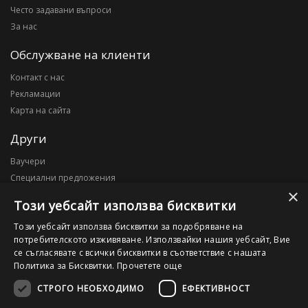
Често задавани въпроси
За нас
Обслужване на клиенти
Контакт с нас
Рекламации
Карта на сайта
Други
Ваучери
Специални предложения
×
Блог
Този уебсайт използва бисквитки
Моят профил
Този уебсайт използва бисквитки за подобряване на
потребителското изживяване. Използвайки нашия уебсайт, Вие
Моят профил
се съгласявате с всички бисквитки в съответствие с нашата
История на поръчките
Политика за Бисквитки.
Прочетете още
Желани продукти
СТРОГО НЕОБХОДИМО
ЕФЕКТИВНОСТ