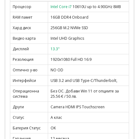
Процесор
Intel Core i7
10610U up to 4.90GHz 8MB
RAM памет
16GB DDR4 Onboard
Хард диск
256GB M.2 NVMe SSD
Видео карта
Intel UHD Graphics
Дисплей
13.3"
Резолюция
1920x1080 Full HD 16:9
Оптично у-во
NO OD
Интерфейси
USB 3.2 and USB Type-C/Thunderbolt,
Операционна
Без ОС. Добави Win 11 от опциите за
система
25.56 € / 50 лв.
Други
Camera HDMI IPS Touchscreen
Статус
A клас
Батерия Статус
OK
Гаранция
12 месеца