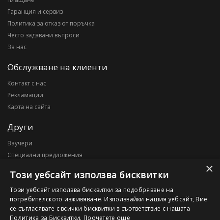
Гаранция и сервиз
Политика за отказ от поръчка
Често задавани въпроси
За нас
Обслужване на клиенти
Контакт с нас
Рекламации
Карта на сайта
Други
Ваучери
Специални предложения
×
Блог
Този уебсайт използва бисквитки
Моят профил
Този уебсайт използва бисквитки за подобряване на
потребителското изживяване. Използвайки нашия уебсайт, Вие
Моят профил
се съгласявате с всички бисквитки в съответствие с нашата
История на поръчките
Политика за Бисквитки.
Прочетете още