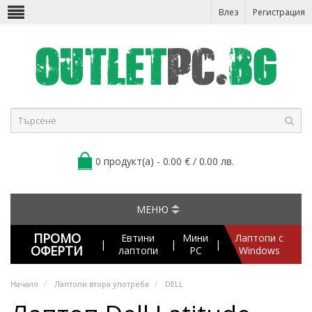
Влез
Регистрация
0 продукт(а) - 0.00 € / 0.00 лв.
МЕНЮ
ПРОМО
Евтини
Мини
Лаптопи с
|
|
|
ОФЕРТИ
лаптопи
PC
Windows
Начало
Лаптопи втора употреба
DELL