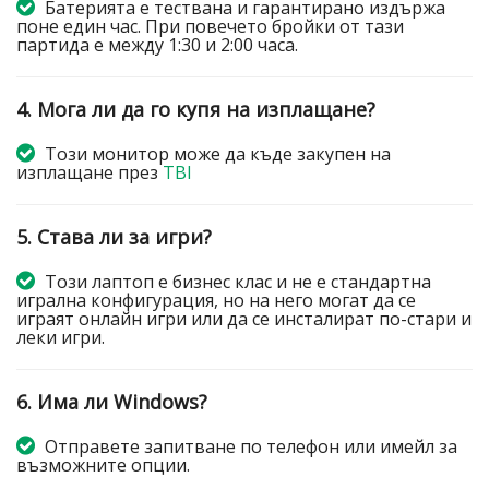
Батерията е тествана и гарантирано издържа
поне един час. При повечето бройки от тази
партида е между 1:30 и 2:00 часа.
4. Мога ли да го купя на изплащане?
Този монитор може да къде закупен на
изплащане през
TBI
5. Става ли за игри?
Този лаптоп е бизнес клас и не е стандартна
игрална конфигурация, но на него могат да се
играят онлайн игри или да се инсталират по-стари и
леки игри.
6. Има ли Windows?
Отправете запитване по телефон или имейл за
възможните опции.