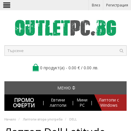
Влез
Регистрация
0 продукт(а) - 0.00 € / 0.00 лв.
МЕНЮ
ПРОМО
Евтини
Мини
Лаптопи с
|
|
|
ОФЕРТИ
лаптопи
PC
Windows
Начало
Лаптопи втора употреба
DELL