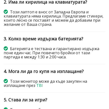
2. Има ли кирилица на клавиатурата?
Този лаптоп е внос от Западна Европа и
клавиатурата няма кирилица. Предлагаме стикери,
които лесно се поставят и можем да добавим при
желание от Ваша страна.
3. Колко време издържа батерията?
Батерията е тествана и гарантирано издържа
поне един час. При повечето бройки от тази
партида е между 1:30 и 2:00 часа.
4. Мога ли да го купя на изплащане?
Този монитор може да къде закупен на
изплащане през
TBI
5. Става ли за игри?