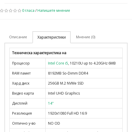
0 гласа
/
Напишете мнение
Описание
Мнение (0)
Характеристики
Техническа характеристика на
Процесор
Intel Core i5
, 10210U up to 4.20GHz 6MB
RAM памет
8192MB So-Dimm DDR4
Хард диск
256GB M.2 NVMe SSD
Видео карта
Intel UHD Graphics
Дисплей
14"
Резолюция
1920x1080 Full HD 16:9
Оптично у-во
NO OD