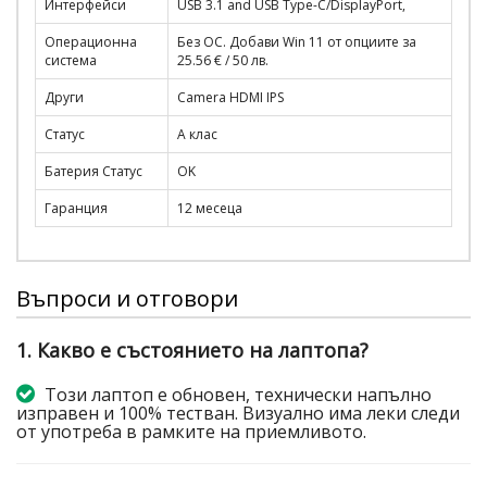
Интерфейси
USB 3.1 and USB Type-C/DisplayPort,
Операционна
Без ОС. Добави Win 11 от опциите за
система
25.56 € / 50 лв.
Други
Camera HDMI IPS
Статус
A клас
Батерия Статус
OK
Гаранция
12 месеца
Въпроси и отговори
1. Какво е състоянието на лаптопа?
Този лаптоп е обновен, технически напълно
изправен и 100% тестван. Визуално има леки следи
от употреба в рамките на приемливото.