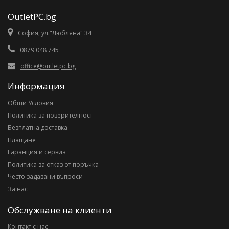
OutletPC.bg
София, ул."Любляна" 34
0879 048 745
office@outletpc.bg
Информация
Общи Условия
Политика за поверителност
Безплатна доставка
Плащане
Гаранция и сервиз
Политика за отказ от поръчка
Често задавани въпроси
За нас
Обслужване на клиенти
Контакт с нас