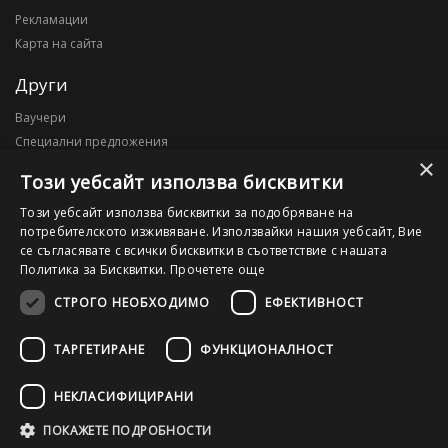
Рекламации
Карта на сайта
Други
Ваучери
Специални предложения
×
Блог
Този уебсайт използва бисквитки
Моят профил
Този уебсайт използва бисквитки за подобряване на
потребителското изживяване. Използвайки нашия уебсайт, Вие
Моят профил
се съгласявате с всички бисквитки в съответствие с нашата
История на поръчките
Политика за Бисквитки.
Прочетете още
Желани продукти
СТРОГО НЕОБХОДИМО
ЕФЕКТИВНОСТ
ТАРГЕТИРАНЕ
ФУНКЦИОНАЛНОСТ
©2026 OutletPC.bg, Всички права запазени! Ди Ес Ай ООД, ЕИК
203010795
НЕКЛАСИФИЦИРАНИ
ПОКАЖЕТЕ ПОДРОБНОСТИ