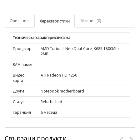
Описание
Мнение (0)
Характеристики
Техническа характеристика на
Процесор
AMD Turion II Neo Dual-Core, K685 1800Mhz
2MB
RAM памет
Видео
ATI Radeon HD 4250
карта
Други
Notebook motherboard
Статус
Refurbished
Гаранция
6 месеца
Свързани продукти