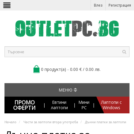
Влез
Регистрация
0 продукт(а) - 0.00 € / 0.00 лв.
МЕНЮ
ПРОМО
Евтини
Мини
Лаптопи с
|
|
|
ОФЕРТИ
лаптопи
PC
Windows
Начало
Части за лаптопи втора употреба
Дънни платки за лаптопи