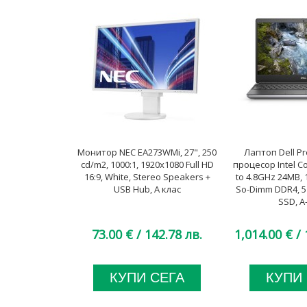
Монитор NEC EA273WMi, 27", 250
Лаптоп Dell Pr
cd/m2, 1000:1, 1920x1080 Full HD
процесор Intel Co
16:9, White, Stereo Speakers +
to 4.8GHz 24MB, 
USB Hub, А клас
So-Dimm DDR4, 
SSD, A
73.00 €
/ 142.78 лв.
1,014.00 €
/ 
КУПИ СЕГА
КУПИ