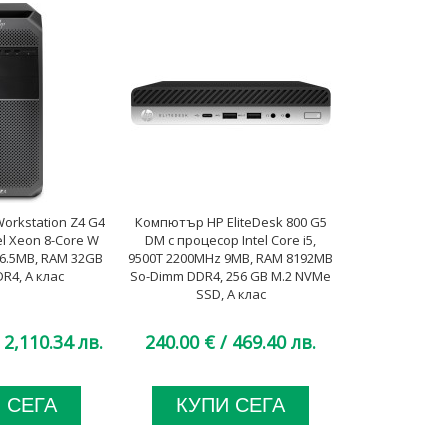
rkstation Z4 G4
Компютър HP EliteDesk 800 G5
Лаптоп HP Eli
el Xeon 8-Core W
DM с процесор Intel Core i5,
G3 с процесо
6.5MB, RAM 32GB
9500T 2200MHz 9MB, RAM 8192MB
6600U 2600MH
R4, A клас
So-Dimm DDR4, 256 GB M.2 NVMe
threads, 14"
SSD, A клас
DDR4, 128GB
 2,110.34 лв.
240.00 €
/ 469.40 лв.
132.42 €
 СЕГА
КУПИ СЕГА
КУП