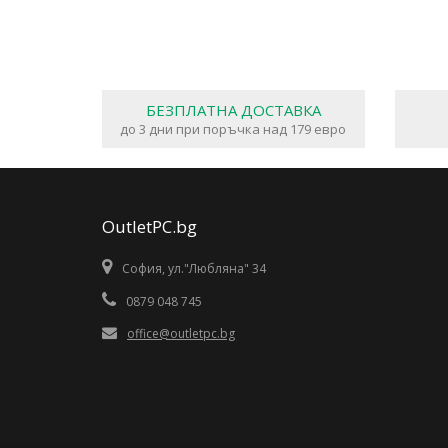
БЕЗПЛАТНА ДОСТАВКА
до 3 дни при поръчка над 179 евро
OutletPC.bg
София, ул."Любляна" 34
0879 048 745
office@outletpc.bg