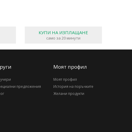
КУПИ НА ИЗПЛАЩАНЕ
само за 20 минути
руги
Моят профил
аучери
Моят профил
пециални предложения
История на поръчките
ог
Желани продукти