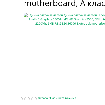
motherboard, А кла
0 гласа
/
Напишете мнение