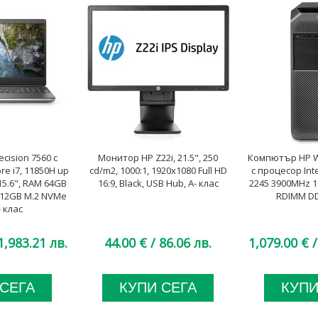
ecision 7560 с
Монитор HP Z22i, 21.5", 250
Компютър HP Wo
re i7, 11850H up
cd/m2, 1000:1, 1920x1080 Full HD
с процесор Int
15.6", RAM 64GB
16:9, Black, USB Hub, A- клас
2245 3900MHz 1
512GB M.2 NVMe
RDIMM DD
- клас
1,983.21 лв.
44.00 €
/ 86.06 лв.
1,079.00 €
/
 СЕГА
КУПИ СЕГА
КУПИ