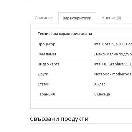
Описание
Мнение (0)
Характеристики
Техническа характеристика на
Процесор
Intel Core i5, 5200U 
RAM памет
, максимална поддър
Видео карта
Intel HD Graphics 550
Други
Notebook motherboa
Статус
А клас
Гаранция
6 месеца
Свързани продукти