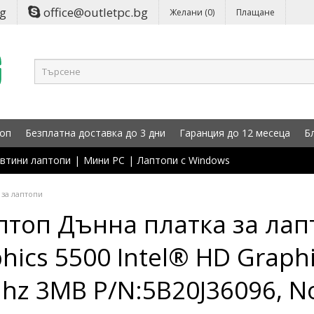
bg
office@outletpc.bg
Желани (0)
Плащане
оп
Безплатна доставка до 3 дни
Гаранция до 12 месеца
Б
втини лаптопи
|
Мини PC
|
Лаптопи с Windows
 за лаптопи
птоп Дънна платка за лап
phics 5500 Intel® HD Graphi
Mhz 3MB P/N:5B20J36096, N