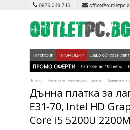
0879 048 745
office@outletpc.
Категории
ПРОМОЦИИ
Защо обновен лапт
ПРОМО ОФЕРТИ
|
Лаптопи до 100 евро
|
Е
Начало
Части за лаптопи втора употреба
Дънни платки
Дънна платка за ла
E31-70, Intel HD Gra
Core i5 5200U 2200