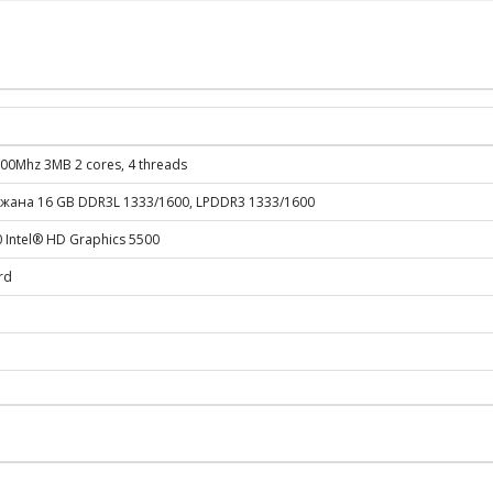
2200Mhz 3MB 2 cores, 4 threads
жана 16 GB DDR3L 1333/1600, LPDDR3 1333/1600
0 Intel® HD Graphics 5500
rd