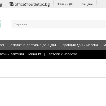
bg
office@outletpc.bg
Желани (0)
Плащане
оп
Безплатна доставка до 3 дни
Гаранция до 12 месеца
Б
втини лаптопи
|
Мини PC
|
Лаптопи с Windows