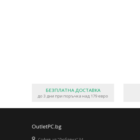
БЕЗПЛАТНА ДОСТАВКА
до 3 дни при поръчка над 179 евро
OutletPC.bg
София, ул."Любляна" 34