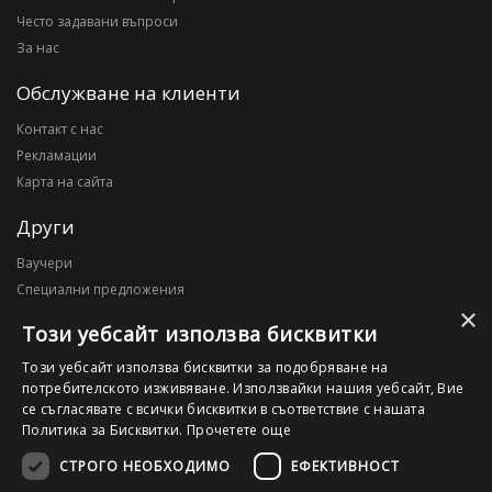
Често задавани въпроси
За нас
Обслужване на клиенти
Контакт с нас
Рекламации
Карта на сайта
Други
Ваучери
Специални предложения
×
Блог
Този уебсайт използва бисквитки
Моят профил
Този уебсайт използва бисквитки за подобряване на
потребителското изживяване. Използвайки нашия уебсайт, Вие
Моят профил
се съгласявате с всички бисквитки в съответствие с нашата
История на поръчките
Политика за Бисквитки.
Прочетете още
Желани продукти
СТРОГО НЕОБХОДИМО
ЕФЕКТИВНОСТ