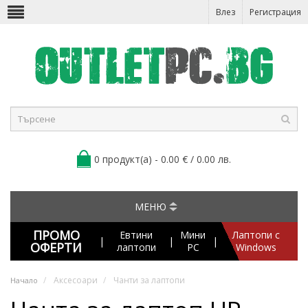
Влез
Регистрация
0 продукт(а) - 0.00 € / 0.00 лв.
МЕНЮ
ПРОМО
Евтини
Мини
Лаптопи с
|
|
|
ОФЕРТИ
лаптопи
PC
Windows
Аксесоари
Чанти за лаптопи
Начало