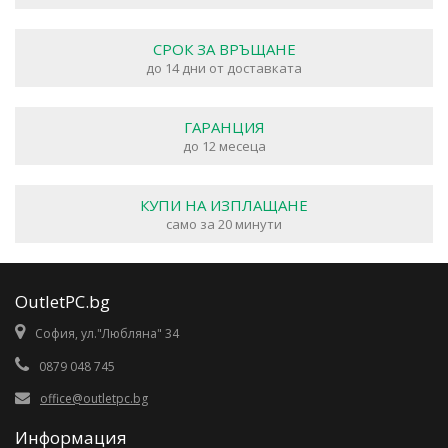
СРОК ЗА ВРЪЩАНЕ
до 14 дни от доставката
ГАРАНЦИЯ
до 12 месеца
КУПИ НА ИЗПЛАЩАНЕ
само за 20 минути
OutletPC.bg
София, ул."Любляна" 34
0879 048 745
office@outletpc.bg
Информация