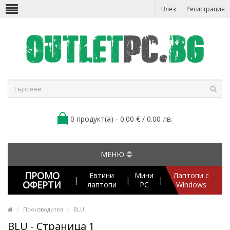
Влез
Регистрация
0 продукт(а) - 0.00 € / 0.00 лв.
МЕНЮ
ПРОМО
Евтини
Мини
Лаптопи с
|
|
|
ОФЕРТИ
лаптопи
PC
Windows
Производител
BLU
BLU - Страница 1